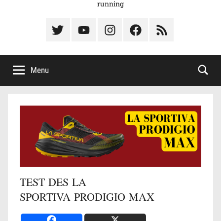
running
Élément
Élément
Élément
Élément
Élément
du
de
de
du
du
menu
menu
menu
menu
menu
Menu
TEST DES LA
SPORTIVA PRODIGIO MAX