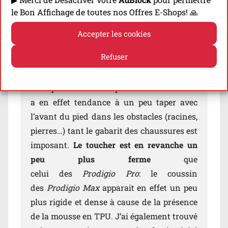
sensations du terrain durant la foulée! Les
le Bon Affichage de toutes nos Offres E-Shops! 🙏
sensations sont en réalité un peu plus
maximalistes que sur des
Prodigio Pro
. On
Accepter les cookies
a même l’impression
Refuser
d’
être assez haut perché en courant
, ce qui
demande nécessairement un peu de temps
Politique de cookies
Politique de confidentialité
d’adaptation lors des premières foulées: on
a en effet tendance à un peu taper avec
l’avant du pied dans les obstacles (racines,
pierres…) tant le gabarit des chaussures est
imposant.
Le toucher est en revanche un
peu plus ferme
que
celui des
Prodigio Pro
: le coussin
des
Prodigio Max
apparait en effet un peu
plus rigide et dense à cause de la présence
de la mousse en TPU. J’ai également trouvé