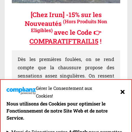
[Chez Irun] -15% sur les
(Hors Produits Non
Nouveautés
Eligibles)
avec le Code 👉
COMPARATIFTRAIL15
!
Dès les premières foulées, on se rend
compte que la chaussure propose des
sensations assez singulières. On ressent
tout d’abord la présence de
beaucoup de
Gérer le Consentement aux
matière sous la voûte
Cookies!
plantaire
, davantage que sur les
Prodigio
et
Nous utilisons des Cookies pour optimiser le
les
Prodigio Pro
. Le
midsole
est même
Fonctionnement de notre Site Web et de notre
particulièrement épais à l’avant, ce qui a
Service.
tendance à pas mal nous couper des
▶ Merci de Désactiver votre
AdBlock
pour permettre