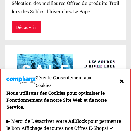
Sélection des meilleures Offres de produits Trail
lors des Soldes d’hiver chez Le Pape…
Découvrir
Gérer le Consentement aux
Cookies!
Nous utilisons des Cookies pour optimiser le
LES SOLDES D’HIVER CHEZ
Fonctionnement de notre Site Web et de notre
TOP4RUNNING (JANVIER &
Service.
FÉVRIER 2022)
▶ Merci de Désactiver votre
AdBlock
pour permettre
le Bon Affichage de toutes nos Offres E-Shops! 🙏
Sélection des meilleures Offres de produits Trail