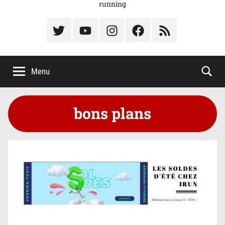
running
Élément
Élément
Élément
Élément
Élément
du
de
de
du
du
menu
menu
menu
menu
menu
Menu
bons plans