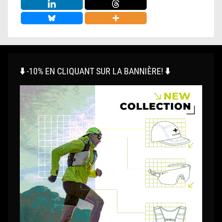
⬇️ -10% EN CLIQUANT SUR LA BANNIÈRE! ⬇️