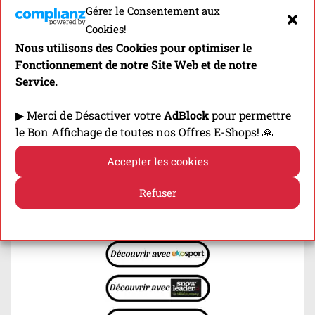
Gérer le Consentement aux
Cookies!
Volume:
10 l
Nous utilisons des Cookies pour optimiser le
Poids:
225 g
Fonctionnement de notre Site Web et de notre
Accroche Bâtons:
Oui (3 + Carquois)
Service.
Emplacement Flasks:
Oui
Emplac. Poche à Eau:
Oui
▶ Merci de Désactiver votre
AdBlock
pour permettre
Poche Tunnel:
Non
le Bon Affichage de toutes nos Offres E-Shops! 🙏
Usages
:
Moyennes & Longues Distances
Accepter les cookies
Prix: 200 euros
Refuser
Politique de cookies
Politique de confidentialité