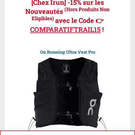
[Chez Irun] -15% sur les
(Hors Produits Non
Nouveautés
Eligibles)
avec le Code 👉
COMPARATIFTRAIL15
!
On Running Ultra Vest Pro