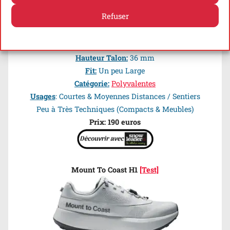
Refuser
Drop:
4 mm
Politique de cookies
Politique de confidentialité
Poids:
255 g
Hauteur Talon:
36 mm
Fit:
Un peu Large
Catégorie:
Polyvalentes
Usages
: Courtes & Moyennes Distances / Sentiers
Peu à Très Techniques (Compacts & Meubles)
Prix: 190 euros
Mount To Coast H1
[Test]