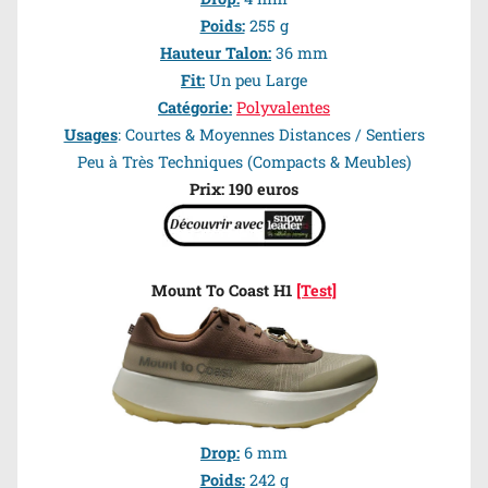
Poids:
255 g
Hauteur Talon:
36 mm
Fit:
Un peu Large
Catégorie:
Polyvalentes
Usages
: Courtes & Moyennes Distances / Sentiers
Peu à Très Techniques (Compacts & Meubles)
Prix: 190 euros
Mount To Coast H1
[Test]
Drop:
6 mm
Poids:
242 g