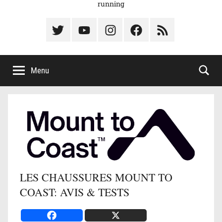
running
Élément
Élément
Élément
Élément
Élément
du
de
de
du
du
menu
menu
menu
menu
menu
Menu
LES CHAUSSURES MOUNT TO
COAST: AVIS & TESTS