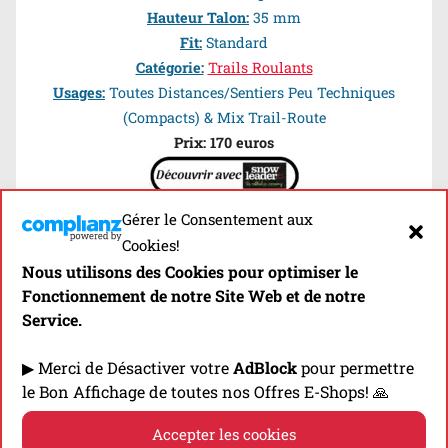
Hauteur Talon:
35 mm
Fit:
Standard
Catégorie:
Trails Roulants
Usages:
Toutes Distances/Sentiers Peu Techniques
(Compacts) & Mix Trail-Route
Prix: 170 euros
Gérer le Consentement aux
Cookies!
Nous utilisons des Cookies pour optimiser le
Les Modèles pour Femmes
Fonctionnement de notre Site Web et de notre
Service.
Mount To Coast T1
[Test]
▶ Merci de Désactiver votre
AdBlock
pour permettre
le Bon Affichage de toutes nos Offres E-Shops! 🙏
Accepter les cookies