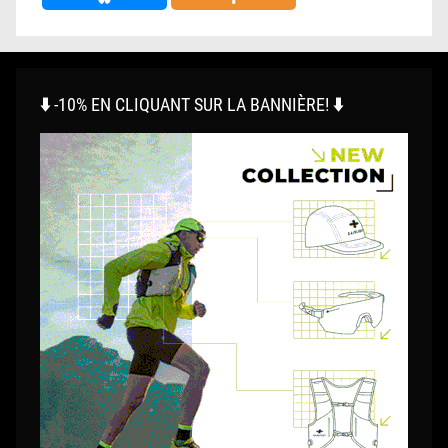
⬇️ -10% EN CLIQUANT SUR LA BANNIÈRE! ⬇️