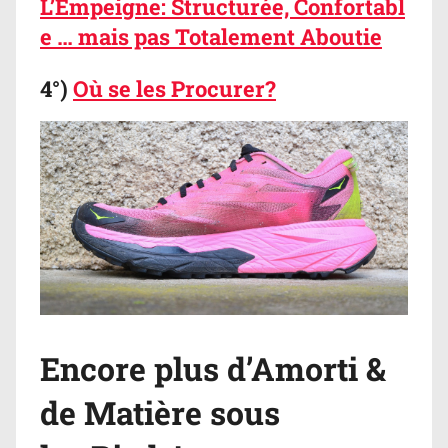
L’Empeigne: Structurée, Confortabl
e … mais pas Totalement Aboutie
4°)
Où se les Procurer?
Encore plus d’Amorti &
de Matière sous