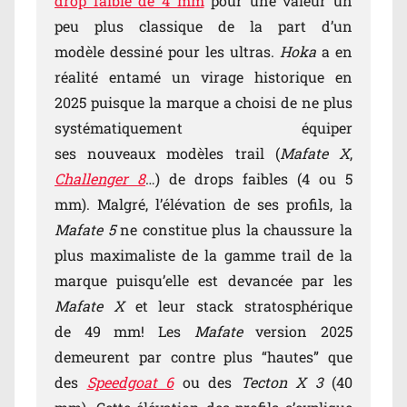
drop faible de 4 mm
pour une valeur un
peu plus classique de la part d’un
modèle dessiné pour les ultras.
Hoka
a en
réalité entamé un virage historique en
2025 puisque la marque a choisi de ne plus
systématiquement équiper
ses nouveaux modèles trail (
Mafate X
,
Challenger 8
…) de drops faibles (4 ou 5
mm). Malgré, l’élévation de ses profils, la
Mafate 5
ne constitue plus la chaussure la
plus maximaliste de la gamme trail de la
marque puisqu’elle est devancée par les
Mafate X
et leur stack stratosphérique
de 49 mm! Les
Mafate
version 2025
demeurent par contre plus “hautes” que
des
Speedgoat 6
ou des
Tecton X 3
(40