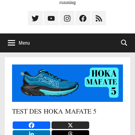
running
Élément
Élément
Élément
Élément
Élément
du
de
de
du
du
menu
menu
menu
menu
menu
Menu
TEST DES HOKA MAFATE 5