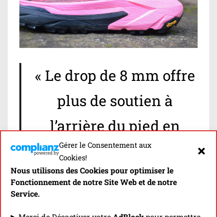
« Le drop de 8 mm offre
plus de soutien à
l’arrière du pied en
Gérer le Consentement aux
comparaison des
Cookies!
Nous utilisons des Cookies pour optimiser le
Mafate Speed
Fonctionnement de notre Site Web et de notre
Service.
4: l’atterrissage du talon
▶ Merci de Désactiver votre
AdBlock
pour permettre