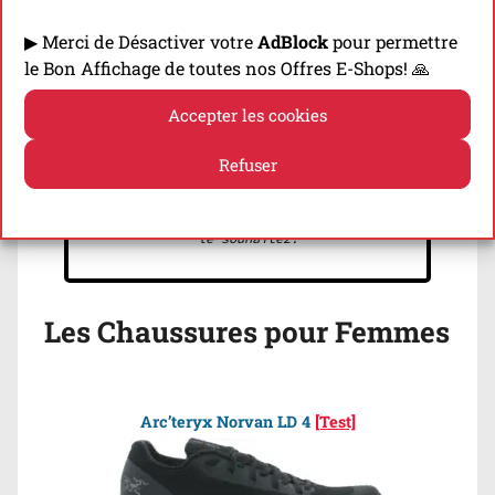
Une fois par Mois ➡ Recevez toutes les
Dernières Infos (Sorties, Tests...)!
▶ Merci de Désactiver votre
AdBlock
pour permettre
le Bon Affichage de toutes nos Offres E-Shops! 🙏
Accepter les cookies
Refuser
Politique de cookies
Politique de confidentialité
Avec nous, pas de courrier indésirable.
Vous pouvez vous désinscrire quand vous
le souhaitez!
Les Chaussures pour Femmes
Arc’teryx Norvan LD 4
[Test]