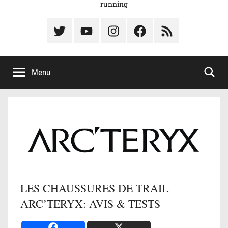
running
Élément
Élément
Élément
Élément
Élément
du
de
de
du
du
menu
menu
menu
menu
menu
Menu
LES CHAUSSURES DE TRAIL
ARC’TERYX: AVIS & TESTS