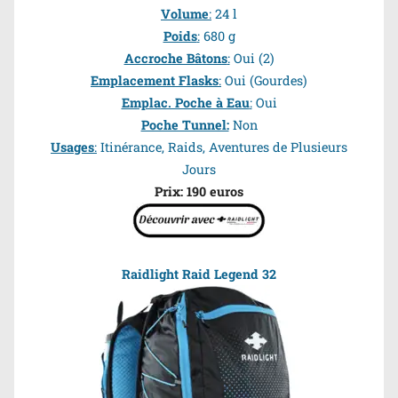
Volume
:
24 l
Poids
:
680 g
Accroche Bâtons
:
Oui
(2)
Emplacement Flasks
:
Oui (Gourdes)
Emplac. Poche à Eau
:
Oui
Poche Tunnel:
Non
Usages
:
Itinérance, Raids, Aventures de Plusieurs
Jours
Prix: 190 euros
Raidlight Raid Legend 32