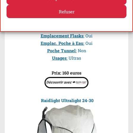
Refuser
Volume
:
12 l
Poids
:
190 g
Politique de cookies
Politique de confidentialité
Accroche Bâtons
:
Oui
(2)
Emplacement Flasks
:
Oui
Emplac. Poche à Eau
:
Oui
Poche Tunnel:
Non
Usages
:
Ultras
Prix:
160 euros
Raidlight Ultralight 24-30