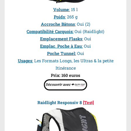
Volume
:
15 l
Poids
:
265 g
Accroche Bâtons
:
Oui (2)
Compatibilité Carquois:
Oui (Raidlight)
Emplacement Flasks
:
Oui
Emplac
.
Poche à Eau
:
Oui
Poche Tunnel:
Oui
Usages
:
Les Formats Longs, les Ultras & la petite
Itinérance
Prix: 160 euros
Raidlight Responsiv 8
[Test]