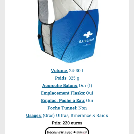
Volume
:
24-30 l
Poids
:
325 g
Accroche Bâtons
:
Oui
(1)
Emplacement Flasks
:
Oui
Emplac. Poche à Eau
:
Oui
Poche Tunnel:
Non
Usages
:
(Gros) Ultras
,
Itinérance
& Raids
Prix:
220 euros