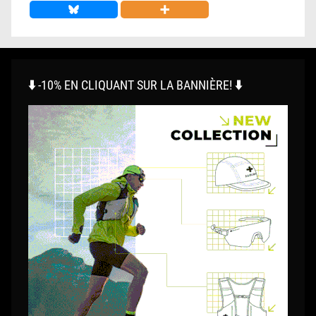
⬇️ -10% EN CLIQUANT SUR LA BANNIÈRE! ⬇️