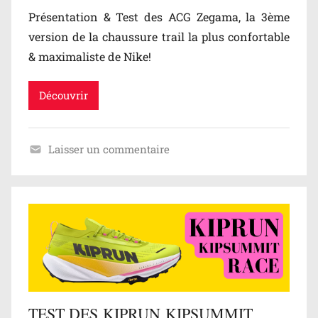
Présentation & Test des ACG Zegama, la 3ème
version de la chaussure trail la plus confortable
& maximaliste de Nike!
Découvrir
Laisser un commentaire
B
l
o
g
/
T
e
s
TEST DES KIPRUN KIPSUMMIT
t