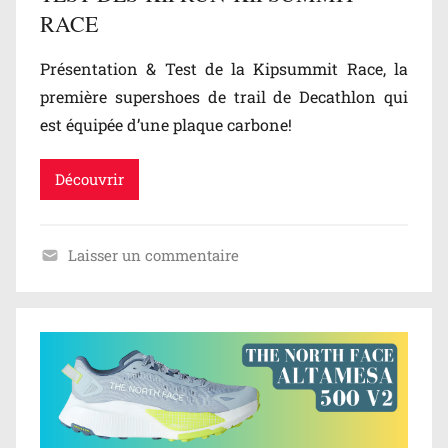
RACE
s
,
Présentation & Test de la Kipsummit Race, la
T
première supershoes de trail de Decathlon qui
e
est équipée d’une plaque carbone!
s
t
s
Découvrir
Laisser un commentaire
B
l
o
g
/
T
e