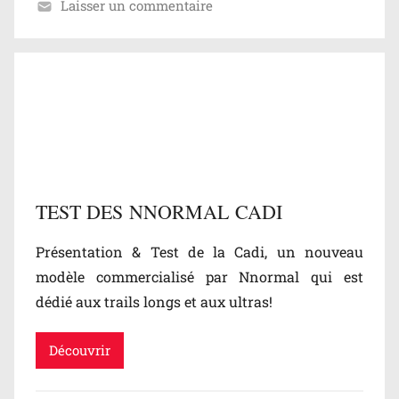
Laisser un commentaire
s
B
é
l
,
o
T
g
e
/
s
T
t
e
s
s
TEST DES NNORMAL CADI
t
s
Présentation & Test de la Cadi, un nouveau
,
modèle commercialisé par Nnormal qui est
T
dédié aux trails longs et aux ultras!
e
s
Découvrir
t
s