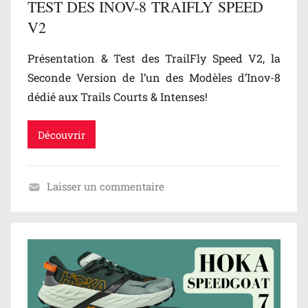
TEST DES INOV-8 TRAIFLY SPEED
V2
Présentation & Test des TrailFly Speed V2, la
Seconde Version de l’un des Modèles d’Inov-8
dédié aux Trails Courts & Intenses!
Découvrir
Laisser un commentaire
B
l
o
g
/
T