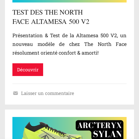
s
TEST DES THE NORTH
t
FACE ALTAMESA 500 V2
s
,
Présentation & Test de la Altamesa 500 V2, un
T
nouveau modèle de chez The North Face
e
résolument orienté confort & amorti!
s
t
s
Découvrir
Laisser un commentaire
B
l
o
g
/