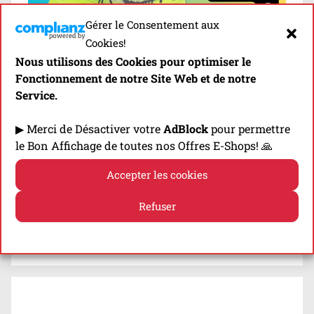
T
e
Gérer le Consentement aux
s
Cookies!
TEST DES ARC’TERYX SYLAN 2
t
Nous utilisons des Cookies pour optimiser le
Fonctionnement de notre Site Web et de notre
s
Présentation & Test de la Arc’Teryx Sylan 2, la
Service.
,
seconde version de la chaussure orientée
T
▶ Merci de Désactiver votre
AdBlock
pour permettre
performance sur trails courts de la marque
e
le Bon Affichage de toutes nos Offres E-Shops! 🙏
canadienne!
s
t
Accepter les cookies
Découvrir
s
Refuser
Politique de cookies
Politique de confidentialité
Laisser un commentaire
B
l
o
g