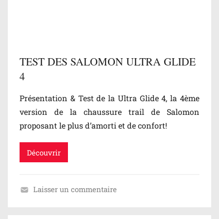
/
T
e
s
TEST DES SALOMON ULTRA GLIDE
t
4
s
,
Présentation & Test de la Ultra Glide 4, la 4ème
N
version de la chaussure trail de Salomon
o
proposant le plus d’amorti et de confort!
n
c
l
Découvrir
a
s
Laisser un commentaire
s
B
é
l
,