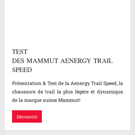
o
T
g
e
/
s
T
t
e
s
s
TEST
t
DES MAMMUT AENERGY TRAIL
s
,
SPEED
T
Présentation & Test de la Aenergy Trail Speed, la
e
chaussure de trail la plus légère et dynamique
s
t
de la marque suisse Mammut!
s
Découvrir