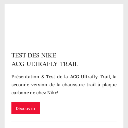
l
o
g
/
T
e
s
TEST DES NIKE
t
ACG ULTRAFLY TRAIL
s
,
Présentation & Test de la ACG Ultrafly Trail, la
N
seconde version de la chaussure trail à plaque
o
carbone de chez Nike!
n
c
l
Découvrir
a
s