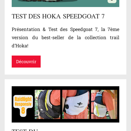
e
s
TEST DES HOKA SPEEDGOAT 7
t
s
Présentation & Test des Speedgoat 7, la 7ème
,
version du best-seller de la collection trail
T
d’Hoka!
e
s
Découvrir
t
s