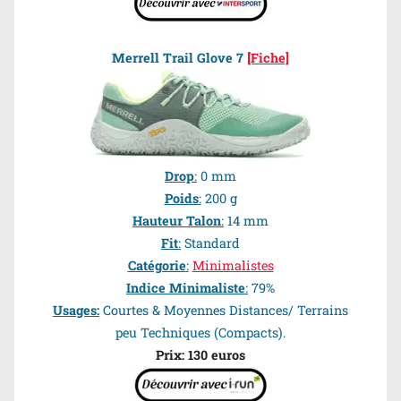
Merrell Trail Glove
7
[Fiche]
Drop
:
0 mm
Poids
:
200 g
Hauteur Talon
:
14 mm
Fit
:
Standard
Catégorie
:
Minimalistes
Indice Minimaliste
:
79%
Usages
:
Courtes & Moyennes Distances/ Terrains
peu Techniques (Compacts).
Prix: 130 euros