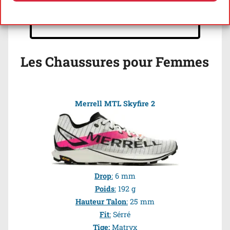
Avec nous, pas de courrier indésirable.
Politique de cookies
Politique de confidentialité
Vous pouvez vous désinscrire quand vous
le souhaitez!
Les Chaussures pour Femmes
Merrell MTL Skyfire
2
Drop
:
6 mm
Poids
:
192 g
Hauteur Talon
:
25 mm
Fit
:
Sérré
Tige:
Matryx