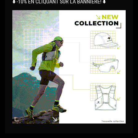
⬇️ -10% EN CLIQUANT SUR LA BANNIÈRE! ⬇️