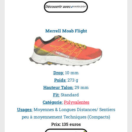
Merrell Moab Flight
Drop
:
10 mm
Poids
:
273 g
Hauteur Talon
:
29 mm
Fit
:
Standard
Catégorie
:
Polyvalentes
Usages
:
Moyennes & Longues Distances/ Sentiers
peu à moyennement Techniques (Compacts)
Prix: 135 euros