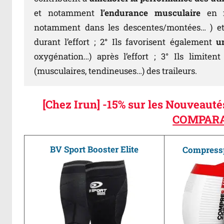
et notamment
l’endurance musculaire
en fa
notamment dans les descentes/montées… ) et
durant l’effort ; 2
°
Ils favorisent également
u
oxygénation…) après l’effort ; 3°
Ils limiten
(musculaires, tendineuses…) des traileurs.
[Chez Irun] -15% sur les Nouveaut
COMPARA
BV Sport Booster Elite
Compress