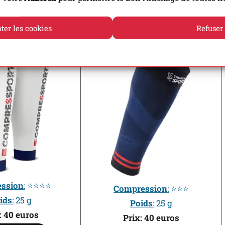
ter les cookies
Refuser
sport R2 3.0
Thuasne Up Activ RunTrail
Politique de cookies
Politique de confidentialité
ssion
:
⭐⭐⭐⭐
Compression
:
⭐⭐⭐
ids
:
25 g
Poids
:
25 g
: 40 euros
Prix: 40 euros