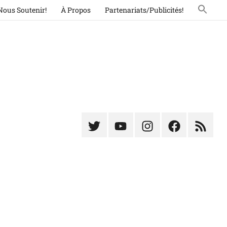
Nous Soutenir!
À Propos
Partenariats/Publicités!
Élément
Élément
Élément
Élément
Élémen
du
de
de
du
du
menu
menu
menu
menu
menu