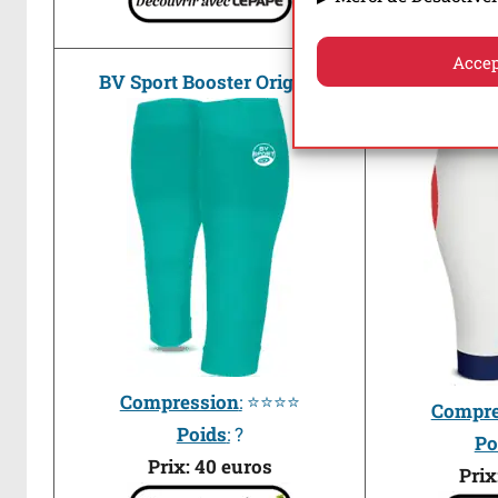
Accep
Compres
BV Sport Booster Origine
Compression
:
⭐⭐⭐
⭐
Compre
Poids
:
?
Po
Prix: 40 euros
Prix