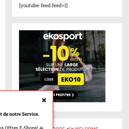
[youtube-feed feed=1]
 de notre Service.
s Offres E-Shops! 🙏