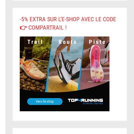
-5% EXTRA SUR L’E-SHOP AVEC LE CODE
👉 COMPARTRAIL !