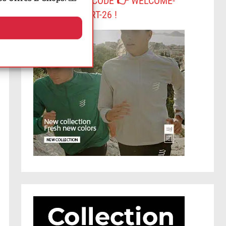
-10% AVEC LE CODE 👉 WELCOME-
COMPRESSPORT-26 !