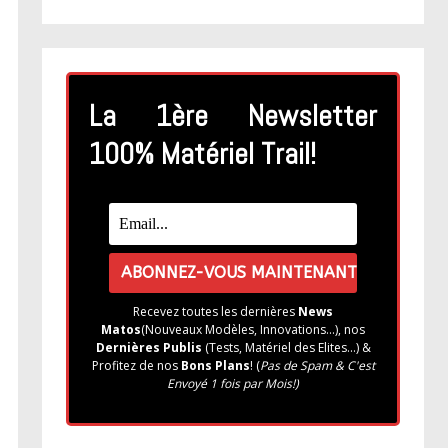
La 1ère Newsletter
100% Matériel Trail!
Recevez toutes les dernières
News
Matos
(Nouveaux Modèles, Innovations...), nos
Dernières Publis
(Tests, Matériel des Elites...) &
Profitez de nos
Bons Plans
! (
Pas de Spam & C'est
Envoyé 1 fois par Mois!)