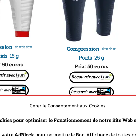
ssion
:
⭐⭐⭐⭐⭐
Compression
:
⭐⭐⭐⭐
ids
:
15 g
Poids
:
25 g
: 50 euros
Prix: 50 euros
Gérer le Consentement aux Cookies!
okies pour optimiser le Fonctionnement de notre Site Web et
r votre
AdBlock
pour permettre le Bon Affichage de toutes no