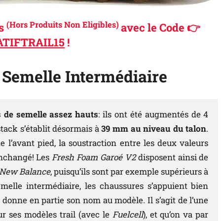
(Hors Produits Non Eligibles)
és
avec le Code 👉
TIFTRAIL15
!
a Semelle Intermédiaire
s de semelle assez hauts
: ils ont été augmentés de 4
 stack s’établit désormais à
39 mm au niveau du talon
.
 l’avant pied, la soustraction entre les deux valeurs
i inchangé! Les
Fresh Foam Garoé V2
disposent ainsi de
New Balance
, puisqu’ils sont par exemple supérieurs à
melle intermédiaire, les chaussures s’appuient bien
i donne en partie son nom au modèle. Il s’agit de l’une
r ses modèles trail (avec le
Fuelcell
), et qu’on va par