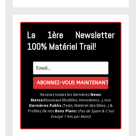
La 1ère Newsletter
100% Matériel Trail!
Recevez toutes les dernières
News
Matos
(Nouveaux Modèles, Innovations...), nos
Dernières Publis
(Tests, Matériel des Elites...) &
Profitez de nos
Bons Plans
! (
Pas de Spam & C'est
Envoyé 1 fois par Mois!)