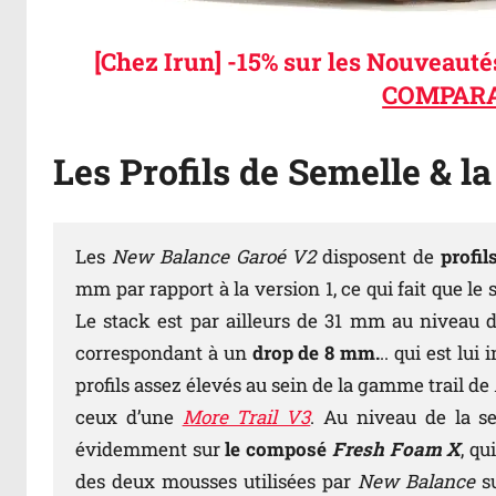
[Chez Irun] -15% sur les Nouveaut
COMPARA
Les Profils de Semelle & l
Les
New Balance Garoé V2
disposent de
profil
mm par rapport à la version 1, ce qui fait que le
Le stack est par ailleurs de 31 mm au niveau de
correspondant à un
drop de 8 mm.
.. qui est lu
profils assez élevés au sein de la gamme trail de
ceux d’une
More Trail V3
. Au niveau de la se
évidemment sur
le composé
Fresh Foam X
, qu
des deux mousses utilisées par
New Balance
su