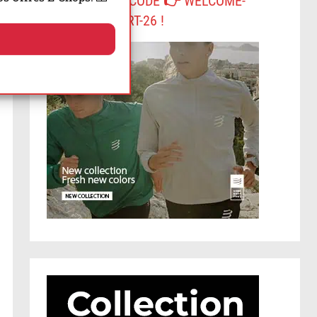
-10% AVEC LE CODE 👉 WELCOME-
COMPRESSPORT-26 !