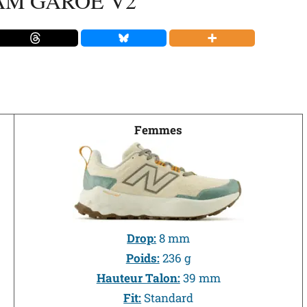
AM GAROÉ V2
Femmes
Drop:
8 mm
Poids:
236 g
Hauteur Talon:
39 mm
Fit:
Standard