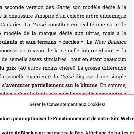
la seconde version des
Garoé
, son modèle dédié à la
e la chaussure s’inspire d’un célèbre arbre endémique
s Canaries. La
Garoé
constitue en réalité une sorte de
re modèle de la marque dédié aux ultras, mais à la
ulants et aux terrains « faciles »
. La
New Balance
ousse au niveau de la semelle intermédiaire – la
ls de semelle assez similaires… tout en étant beaucoup
du prix
(40 euros moins chère)! La grosse différence
la semelle extérieure: la
Garoé
dispose d’une simple
e
s’aventurer partiellement sur le bitume
. En somme,
odèle «
door to trail
» par excellence: elle conviendra à
 et s’entrainant sur des terrains peu techniques et
Gérer le Consentement aux Cookies!
 renoncer à
un minimum de confort
sous les pieds! Au
okies pour optimiser le Fonctionnement de notre Site Web et
alement constituer une solution de prédilection pour
r votre
AdBlock
pour permettre le Bon Affichage de toutes no