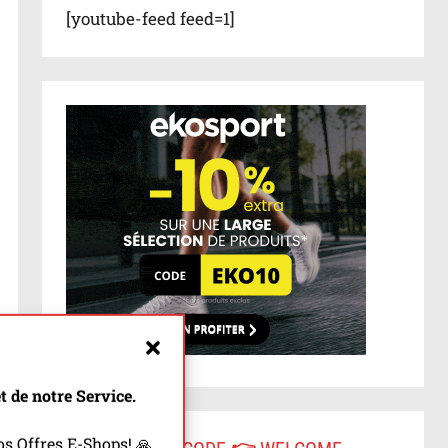
[youtube-feed feed=1]
 de notre Service.
s Offres E-Shops! 🙏