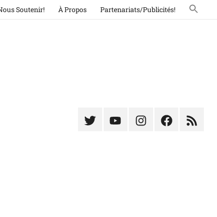
Nous Soutenir!
À Propos
Partenariats/Publicités!
Élément
Élément
Élément
Élément
Élémen
du
de
de
du
du
menu
menu
menu
menu
menu