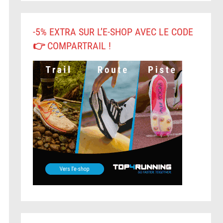
-5% EXTRA SUR L’E-SHOP AVEC LE CODE
👉 COMPARTRAIL !