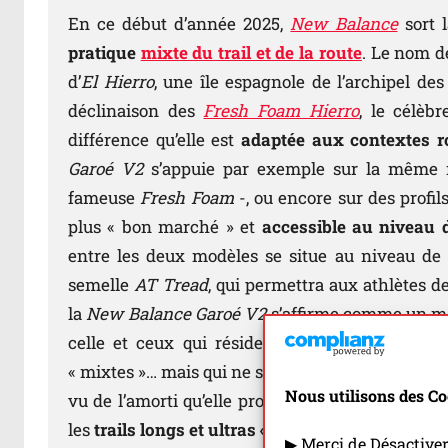
En ce début d’année 2025,
New Balance
sort 
pratique
mixte du trail et de la route
. Le nom d
d’
El Hierro
, une île espagnole de l’archipel de
déclinaison des
Fresh Foam Hierro
, le célèb
différence qu’elle est
adaptée aux contextes ro
Garoé
V2
s’appuie par exemple sur la même m
fameuse
Fresh Foam
-, ou encore sur des profi
plus « bon marché » et
accessible au niveau 
entre les deux modèles se situe au niveau de 
semelle
AT Tread
, qui permettra aux athlètes d
la
New Balance Garoé
V2
s’affirme comme un m
celle et ceux qui résident loin des montagnes
« mixtes »… mais qui ne souhaitent pas non plus
Nous utilisons des Co
vu de l’amorti qu’elle propose, la
Garoé V2
va ég
les
trails longs et ultras « roulants »
!
▶ Merci de Désactive