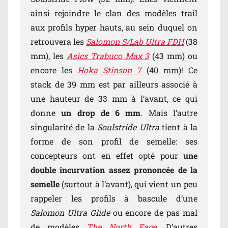
ainsi rejoindre le clan des modèles trail
aux profils hyper hauts, au sein duquel on
retrouvera les
Salomon S/Lab Ultra FDH
(38
mm), les
Asics Trabuco Max 3
(43 mm) ou
encore les
Hoka Stinson 7
(40 mm)! Ce
stack de 39 mm est par ailleurs associé à
une hauteur de 33 mm à l’avant, ce qui
donne
un drop de 6 mm
. Mais l’autre
singularité de la
Soulstride Ultra
tient à la
forme de son profil de semelle: ses
concepteurs ont en effet opté pour
une
double incurvation assez prononcée de la
semelle
(surtout à l’avant), qui vient un peu
rappeler les profils à bascule d’une
Salomon Ultra Glide
ou encore de pas mal
de modèles
The North Face
. D’autres