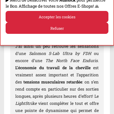
à ce très gros amorti
un excellent déroulé
le Bon Affichage de toutes nos Offres E-Shops! 🙏
de la foulée
. On sent tous les bénéfices du
Accepter les cookies
profil de semelle à bascule: les transitions
sont particulièrement fluides, du médio-
Refuser
pied jusqu’au talon, et le déroulé de la
Politique de cookies
Politique de confidentialité
foulée n’en est que plus naturel et agréable.
J’ai ainsi un peu retrouvé les sensations
d’une
Salomon S-Lab Ultra by FDH
ou
encore d’une
The North Face Enduris
.
L’économie du travail de la cheville
est
vraiment assez important et l’apparition
des
tensions musculaires retardée
: on s’en
rend compte en particulier sur des sorties
longues, après plusieurs heures d’effort! Le
LightStrike
vient compléter le tout et offre
une pointe de dynamisme qui permet de