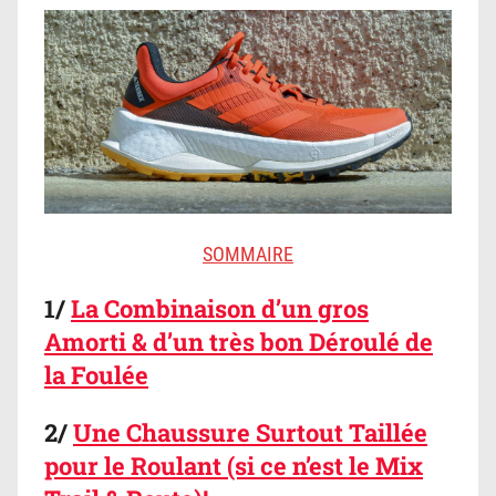
SOMMAIRE
1/
La Combinaison d’un gros
Amorti & d’un très bon Déroulé de
la Foulée
2/
Une Chaussure Surtout Taillée
pour le Roulant (si ce n’est le Mix