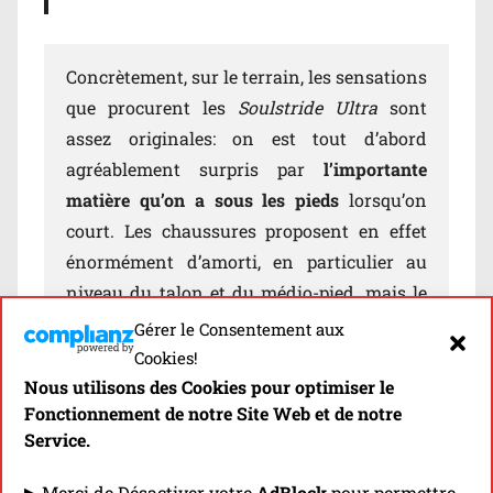
Concrètement, sur le terrain, les sensations
que procurent les
Soulstride Ultra
sont
assez originales: on est tout d’abord
agréablement surpris par
l’importante
matière qu’on a sous les pieds
lorsqu’on
court. Les chaussures proposent en effet
énormément d’amorti, en particulier au
niveau du talon et du médio-pied, mais le
tout combiné à
un toucher assez ferme
. Le
Gérer le Consentement aux
midsole
apparaît en effet assez dense, si ce
Cookies!
n’est assez rigide, notamment à l’arrière… Il
Nous utilisons des Cookies pour optimiser le
Fonctionnement de notre Site Web et de notre
n’est pas sûr que cela plaise à tout le
Service.
monde! Mais la réussite des
Adidas
Sousltride Ultra
est de parvenir à associer
▶ Merci de Désactiver votre
AdBlock
pour permettre