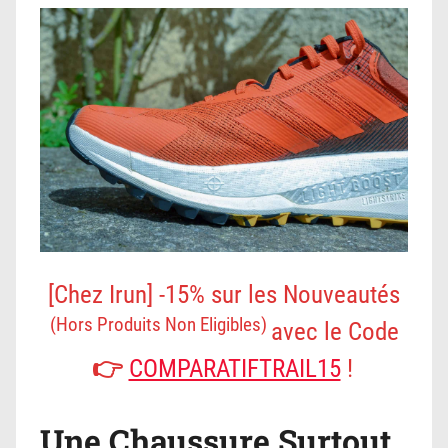
[Chez Irun] -15% sur les Nouveautés
(Hors Produits Non Eligibles)
avec le Code
👉
COMPARATIFTRAIL15
!
Une Chaussure Surtout