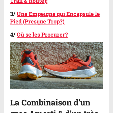
Trail & Route)!
3/
Une Empeigne qui Encapsule le
Pied (Presque Trop?)
4/
Où se les Procurer?
La Combinaison d’un