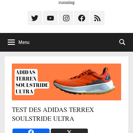
running
Élément
Élément
Élément
Élément
Élément
du
de
de
du
du
menu
menu
menu
menu
menu
Menu
TEST DES ADIDAS TERREX
SOULSTRIDE ULTRA