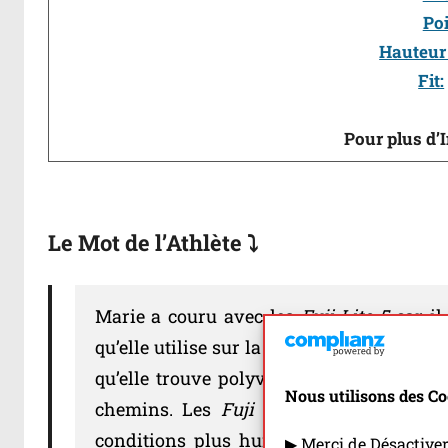
Po
Hauteur
Fit:
Pour plus d’
Le Mot de l’Athlète ⤵️
Marie a couru avec les
Fuji Lite 5
car i
qu’elle utilise sur la plupart des compéti
qu’elle trouve polyvalente: elle passe en
Nous utilisons des Co
chemins. Les
Fuji Lite 5
ont également
conditions plus humides qu’on peut ren
▶ Merci de Désactive