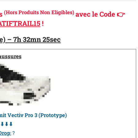
(Hors Produits Non Eligibles)
és
avec le Code 👉
TIFTRAIL15
!
e) – 7h 32mn 25sec
aussures
t Vectiv Pro 3 (Prototype)
⬇⬇⬇
Drop
:
?