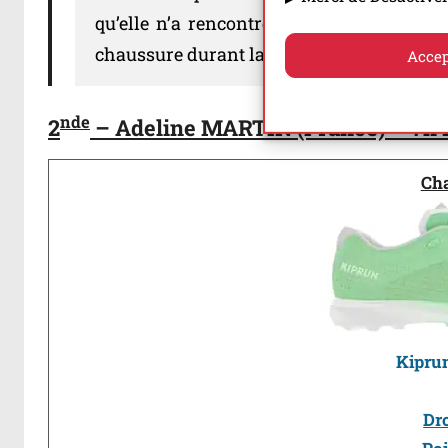
qu’elle n’a rencontré aucun problème d’
chaussure durant la course!
Accep
nde
2
– Adeline MARTIN (France) – 7h
Ch
Kiprun
Dr