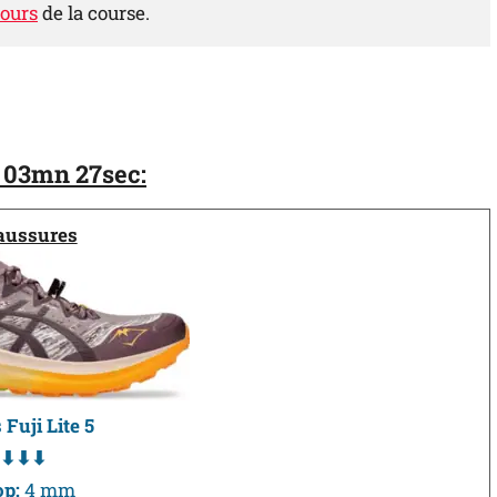
ours
de la course.
 03mn 27sec:
aussures
 Fuji Lite 5
⬇⬇⬇
op:
4 mm