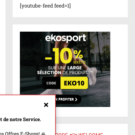
[youtube-feed feed=1]
 de notre Service.
s Offres E-Shops! 🙏