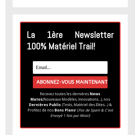
La 1ère Newsletter
100% Matériel Trail!
Recevez toutes les dernières
News
Matos
(Nouveaux Modèles, Innovations...), nos
Dernières Publis
(Tests, Matériel des Elites...) &
Profitez de nos
Bons Plans
! (
Pas de Spam & C'est
Envoyé 1 fois par Mois!)