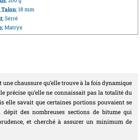
ids
:
200 g
 Talon
:
18 mm
it
:
Sérré
e:
Matryx
st une chaussure qu’elle trouve à la fois dynamique
le précise qu’elle ne connaissait pas la totalité du
s elle savait que certaines portions pouvaient se
en dépit des nombreuses sections de bitume qui
a prudence, et cherché à assurer un minimum de