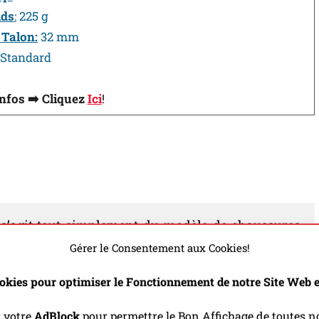
ids
:
225 g
 Talon:
32 mm
Standard
Infos ➡️ Cliquez
Ici
!
l s’agit tout simplement du modèle de chaussures
tions auxquelles elle participe. C’est une chaussure
Gérer le Consentement aux Cookies!
 effet partout, aussi bien sur la route que sur les
okies pour optimiser le Fonctionnement de notre Site Web et
 pour avantage d’être assez bien adaptées aux
contrer sur la Sainté-Lyon. Marie précise enfin
r votre
AdBlock
pour permettre le Bon Affichage de toutes no