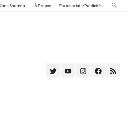
Nous Soutenir!
À Propos
Partenariats/Publicités!
Élément
Élément
Élément
Élément
Élémen
du
de
de
du
du
menu
menu
menu
menu
menu