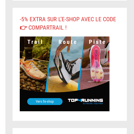
-5% EXTRA SUR L’E-SHOP AVEC LE CODE
👉 COMPARTRAIL !