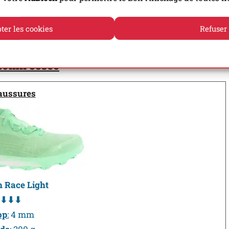
échauffement ou de douleur aux pieds avec cette
ter les cookies
Refuser
Politique de cookies
Politique de confidentialité
 10mn 33sec
aussures
 Race Light
⬇⬇⬇
op
:
4 mm