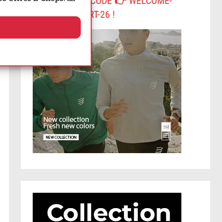
-10% AVEC LE CODE 👉 WELCOME-
COMPRESSPORT-26 !