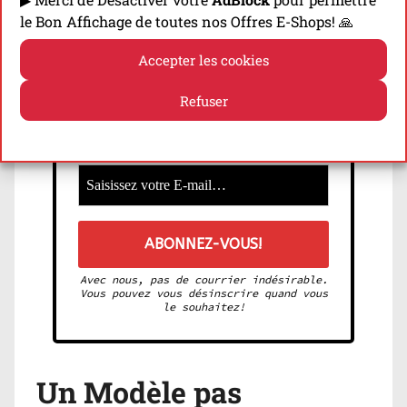
le Bon Affichage de toutes nos Offres E-Shops! 🙏
La 1ère Newsletter 100%
Accepter les cookies
Matériel Trail!
Refuser
Une fois par Mois ➡ Recevez toutes les
Dernières Infos (Sorties, Tests...)!
Politique de cookies
Politique de confidentialité
Avec nous, pas de courrier indésirable.
Vous pouvez vous désinscrire quand vous
le souhaitez!
Un Modèle pas