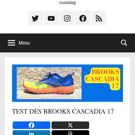
running
Élément
Élément
Élément
Élément
Élément
du
de
de
du
du
menu
menu
menu
menu
menu
Menu
TEST DES BROOKS CASCADIA 17