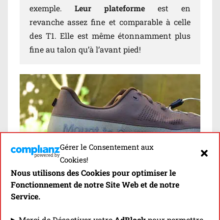
exemple.
Leur plateforme
est en
revanche assez fine et comparable à celle
des T1. Elle est même étonnamment plus
fine au talon qu’à l’avant pied!
Gérer le Consentement aux
Cookies!
Nous utilisons des Cookies pour optimiser le
Fonctionnement de notre Site Web et de notre
Service.
[Chez Irun] -15% sur les
▶ Merci de Désactiver votre
AdBlock
pour permettre