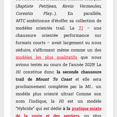
(
Baptiste Petitjean
,
Kevin Vermeulen
,
Corentin Play
…). En parallèle,
MTC
ambitionne d’étoffer sa collection de
modèles orientés trail. La
T1
– une
chaussure orientée performance sur
formats courts – avait largement su nous
séduire, s’affirmant même comme un des
modèles les plus qualitatifs
que nous
avions testés au cours de l’année 2025! La
H1
constitue donc
la seconde chaussure
trail de
Mount To Coast
et elle sera
prochainement complétée par la
M1
… un
modèle plus orienté ultras! Comme son
nom l’indique, la
H1
est un modèle
“Hybride” qui est dédié
à la
pratique mixte
de la route et des sentiers
, ou plus