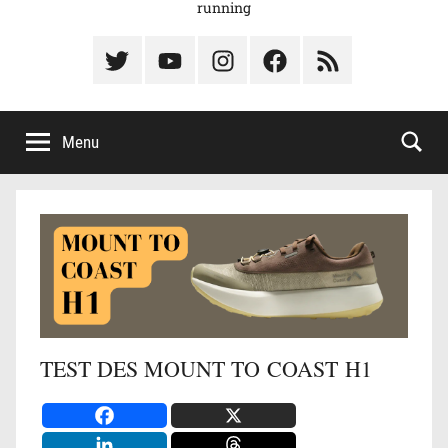
running
Élément
Élément
Élément
Élément
Élément
du
de
de
du
du
menu
menu
menu
menu
menu
Menu
TEST DES MOUNT TO COAST H1