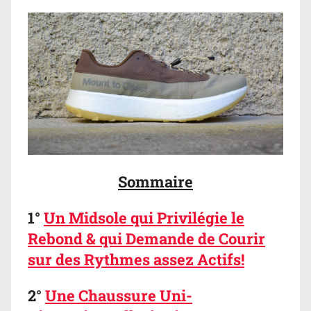
Sommaire
1°
Un Midsole qui Privilégie le
Rebond & qui Demande de Courir
sur des Rythmes assez Actifs!
2°
Une Chaussure Uni-