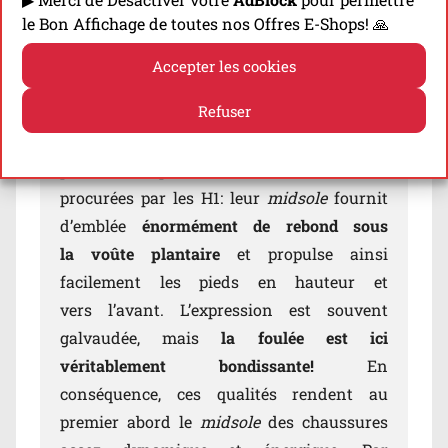
(Hors Produits Non
Nouveautés
le Bon Affichage de toutes nos Offres E-Shops! 🙏
Eligibles)
avec le Code 👉
Accepter les cookies
COMPARATIFTRAIL15
!
Refuser
Dès les premières foulées, on est marqué
Politique de cookies
Politique de confidentialité
par les spécificités des sensations
procurées par les H1: leur
midsole
fournit
d’emblée
énormément de rebond sous
la voûte plantaire
et propulse ainsi
facilement les pieds en hauteur et
vers l’avant. L’expression est souvent
galvaudée, mais
la foulée est ici
véritablement bondissante!
En
conséquence, ces qualités rendent au
premier abord le
midsole
des chaussures