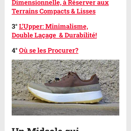
Dimensionnelle, à Réserver aux
Terrains Compacts & Lisses
3°
L’Upper: Minimalisme,
Double Laçage & Durabilité!
4°
Où se les Procurer?