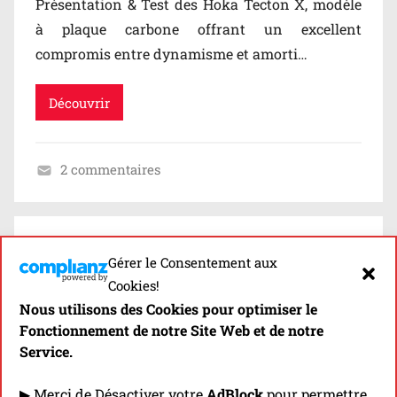
Présentation & Test des Hoka Tecton X, modèle
à plaque carbone offrant un excellent
compromis entre dynamisme et amorti…
Découvrir
2 commentaires
B
l
o
g
Gérer le Consentement aux
/
Cookies!
T
Nous utilisons des Cookies pour optimiser le
Fonctionnement de notre Site Web et de notre
e
Service.
s
TEST DES HOKA SPEEDGOAT 5
t
▶ Merci de Désactiver votre
AdBlock
pour permettre