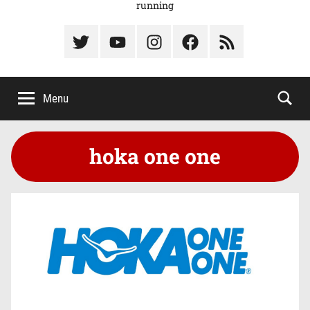
running
Élément
Élément
Élément
Élément
Élément
du
de
de
du
du
menu
menu
menu
menu
menu
Menu
hoka one one