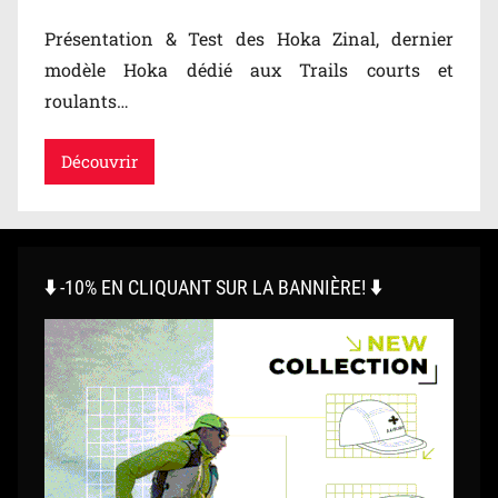
s
Présentation & Test des Hoka Zinal, dernier
,
modèle Hoka dédié aux Trails courts et
T
roulants…
e
s
Découvrir
t
s
⬇️ -10% EN CLIQUANT SUR LA BANNIÈRE! ⬇️