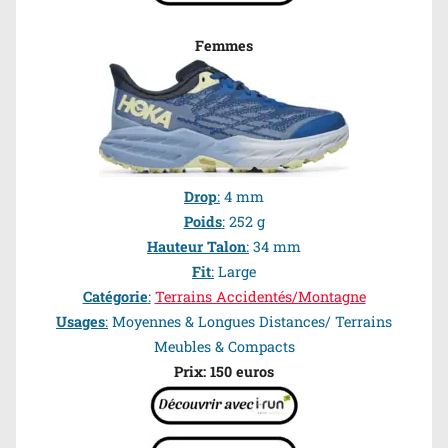
Femmes
Drop
:
4 mm
Poids
:
252 g
Hauteur Talon
:
34 mm
Fit
:
Large
Catégorie
:
Terrains Accidentés/Montagne
Usages
:
Moyennes & Longues Distances/ Terrains
Meubles &
Compacts
Prix: 150 euros