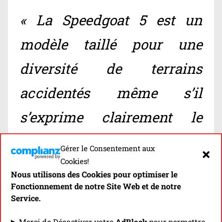
« La Speedgoat 5 est un
modèle taillé pour une
diversité de terrains
accidentés même s’il
s’exprime clairement le
mieux sur les terrains
Gérer le Consentement aux
Cookies!
meubles! »
Nous utilisons des Cookies pour optimiser le
Fonctionnement de notre Site Web et de notre
Service.
La
Speedgoat 5
s’en tire également plutôt
▶ Merci de Désactiver votre
AdBlock
pour permettre