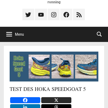
running
Élément
Élément
Élément
Élément
Élément
du
de
de
du
du
menu
menu
menu
menu
menu
Menu
TEST DES HOKA SPEEDGOAT 5