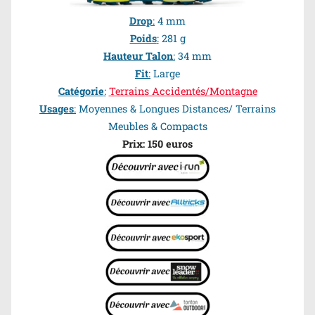
Drop
:
4 mm
Poids
:
281 g
Hauteur Talon
:
34 mm
Fit
:
Large
Catégorie
:
Terrains Accidentés/Montagne
Usages
:
Moyennes & Longues Distances/ Terrains
Meubles &
Compacts
Prix: 150 euros