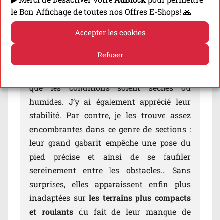
bien sur
les terrains mixtes – rocailleux et
le Bon Affichage de toutes nos Offres E-Shops! 🙏
boueux
– qu’on retrouve d’avantage en
Accepter les cookies
montagne. Elles font également l’affaire –
en étant loin d’être excellentes – sur
les
Refuser
sentiers plus techniques et rocailleux
de la
Politique de cookies
Politique de confidentialité
haute montagne où leur grip est plutôt bon,
que les conditions soient sèches ou
humides. J’y ai également apprécié leur
stabilité. Par contre, je les trouve assez
encombrantes dans ce genre de sections :
leur grand gabarit empêche une pose du
pied précise et ainsi de se faufiler
sereinement entre les obstacles… Sans
surprises, elles apparaissent enfin plus
inadaptées sur
les terrains plus compacts
et roulants
du fait de leur manque de