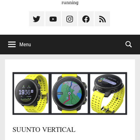
running
Élément
Élément
Élément
Élément
Élément
du
de
de
du
du
menu
menu
menu
menu
menu
Menu
SUUNTO VERTICAL