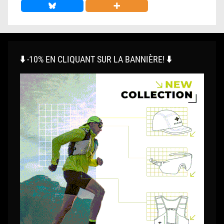
⬇️ -10% EN CLIQUANT SUR LA BANNIÈRE! ⬇️