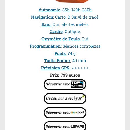
Autonomie
:
85h-140h-280h
Navigation
:
Carto. & Suivi de tracé.
Baro
:
Oui, alertes météo.
Cardio
: Optique.
Oxymètre de Pouls
:
Oui
Programmation
:
Séances complexes
Poids
:
74 g
Taille Boitier
:
49 mm
Précision GPS
:
⭐⭐⭐⭐⭐⭐
Prix: 799 euros