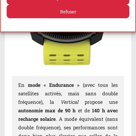
Refuser
Politique de cookies
Politique de confidentialité
En
mode « Endurance »
(avec tous les
satellites activés, mais sans double
fréquence), la
Vertical
propose une
autonomie max de 90 h
et de
140 h avec
recharge solaire
. A mode équivalent (sans
double fréquence), ses performances sont
donc bien plus élevées que celles de la