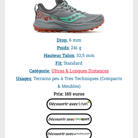
Drop
:
6 mm
Poids
:
241 g
Hauteur Talon
:
32,5 mm
Fit:
Standard
Catégorie
:
Ultras & Longues Distances
Usages
:
Terrains peu à Très Techniques (Compacts
& Meubles)
Prix: 165 euros