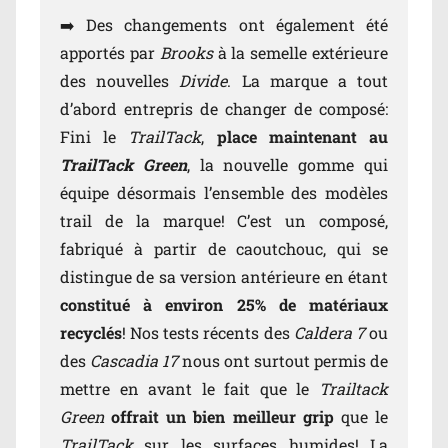
➡️ Des changements ont également été
apportés par
Brooks
à la semelle extérieure
des nouvelles
Divide
. La marque a tout
d’abord entrepris de changer de composé:
Fini le
TrailTack
,
place maintenant au
TrailTack Green
, la nouvelle gomme qui
équipe désormais l’ensemble des modèles
trail de la marque! C’est un composé,
fabriqué à partir de caoutchouc, qui se
distingue de sa version antérieure en étant
constitué à environ 25% de matériaux
recyclés
! Nos tests récents des
Caldera 7
ou
des
Cascadia 17
nous ont surtout permis de
mettre en avant le fait que le
Trailtack
Green
offrait un bien meilleur grip
que le
TrailTack
sur les surfaces humides! La