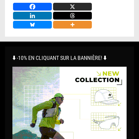
⬇️ -10% EN CLIQUANT SUR LA BANNIÈRE! ⬇️