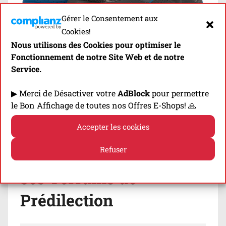
Gérer le Consentement aux
Cookies!
Nous utilisons des Cookies pour optimiser le
Fonctionnement de notre Site Web et de notre
[Chez
Top4running
] -5%
Service.
Supplémentaires sur
les Chaussures, Vêtements &
▶ Merci de Désactiver votre
AdBlock
pour permettre
Produits Nutrition avec le code 👉
le Bon Affichage de toutes nos Offres E-Shops! 🙏
COMPARTRAIL
!
Accepter les cookies
Refuser
La Semelle Externe &
Politique de cookies
Politique de confidentialité
ses Terrains de
Prédilection