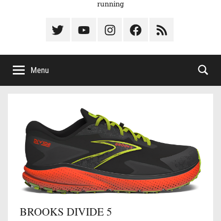
running
Élément
Élément
Élément
Élément
Élément
du
de
de
du
du
menu
menu
menu
menu
menu
Menu
BROOKS DIVIDE 5