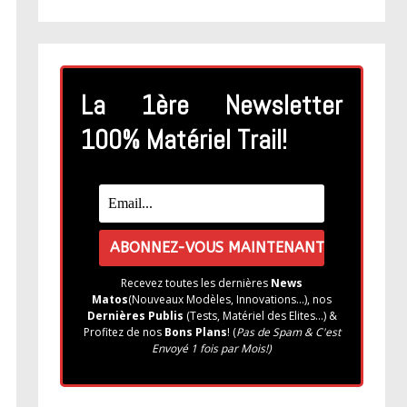
La 1ère Newsletter
100% Matériel Trail!
Recevez toutes les dernières
News
Matos
(Nouveaux Modèles, Innovations...), nos
Dernières Publis
(Tests, Matériel des Elites...) &
Profitez de nos
Bons Plans
! (
Pas de Spam & C'est
Envoyé 1 fois par Mois!)