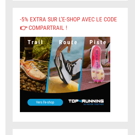
-5% EXTRA SUR L’E-SHOP AVEC LE CODE
👉 COMPARTRAIL !