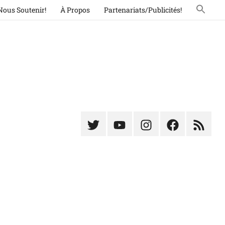
Nous Soutenir!
À Propos
Partenariats/Publicités!
Élément
Élément
Élément
Élément
Élémen
du
de
de
du
du
menu
menu
menu
menu
menu