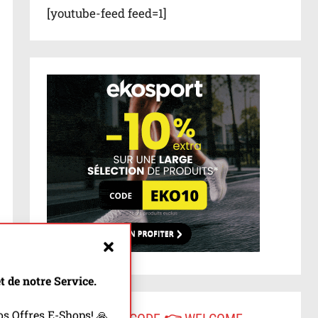
[youtube-feed feed=1]
 de notre Service.
s Offres E-Shops! 🙏