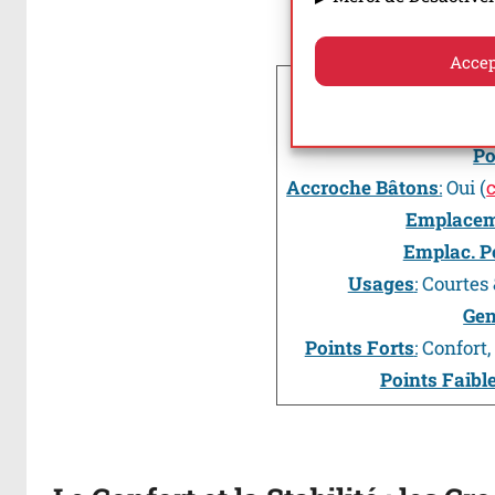
En
Accep
Vo
Po
Po
Accroche Bâtons
:
Oui (
Emplacem
Emplac. P
Usages
:
Courtes 
Gen
Points Forts
:
Confort, 
Points Faibl