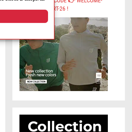
-10% AVEC LE CODE 👉 WELCOME-
COMPRESSPORT-26 !