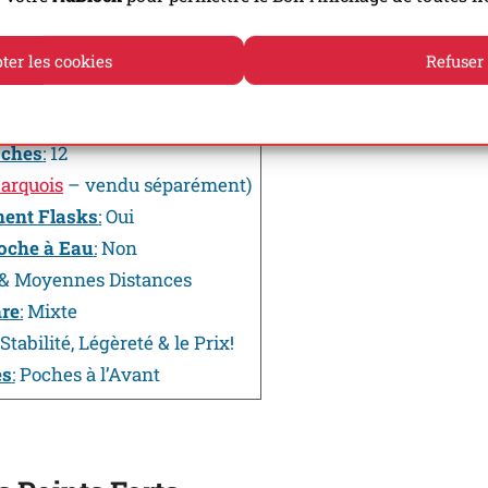
 Résumé
ter les cookies
Refuser
lume
:
5 l
Politique de cookies
Politique de confidentialité
ids
:
175 g
ches
:
12
carquois
– vendu séparément)
ent Flasks
:
Oui
oche à Eau
:
Non
& Moyennes Distances
re
:
Mixte
Stabilité, Légèreté & le Prix!
es
:
Poches à l’Avant