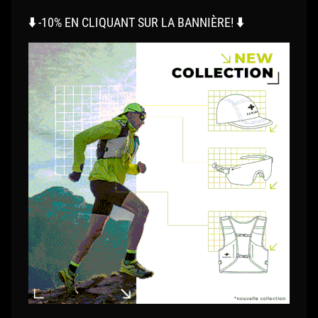
⬇️ -10% EN CLIQUANT SUR LA BANNIÈRE! ⬇️