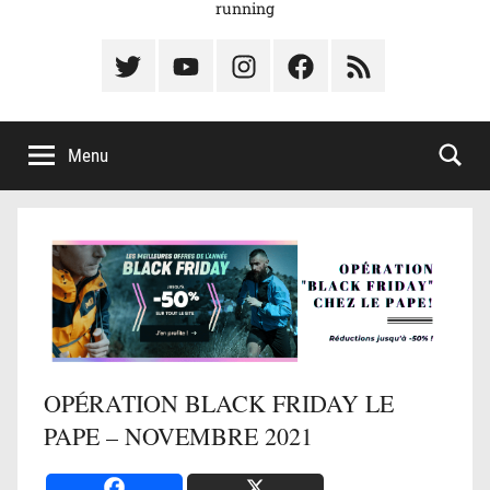
running
Élément
Élément
Élément
Élément
Élément
du
de
de
du
du
menu
menu
menu
menu
menu
Menu
OPÉRATION BLACK FRIDAY LE
PAPE – NOVEMBRE 2021