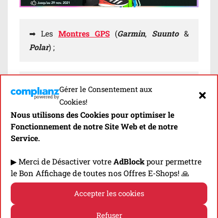
➡ Les
Montres GPS
(
Garmin
,
Suunto
&
Polar
) ;
➡ Les
Chaussures de Trail
(Toutes
Gérer le Consentement aux
Marques);
Cookies!
Nous utilisons des Cookies pour optimiser le
Fonctionnement de notre Site Web et de notre
Service.
➡ Les
Sacs de Trail
(
Salomon
&
Raidlight
) ;
▶ Merci de Désactiver votre
AdBlock
pour permettre
le Bon Affichage de toutes nos Offres E-Shops! 🙏
➡ Les
Bâtons de Trail
(
Léki
);
Accepter les cookies
Refuser
➡ Les
Lampes Frontales
(
Silva
,
Petzl
&