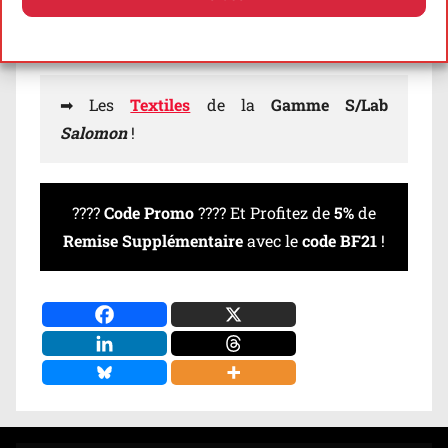
Black
Diamond
) ;
Politique de cookies
Politique de confidentialité
➡ Les
Textiles
de la
Gamme S/Lab
Salomon
!
????
Code Promo
???? Et Profitez de
5%
de
Remise Supplémentaire
avec le
code BF21
!