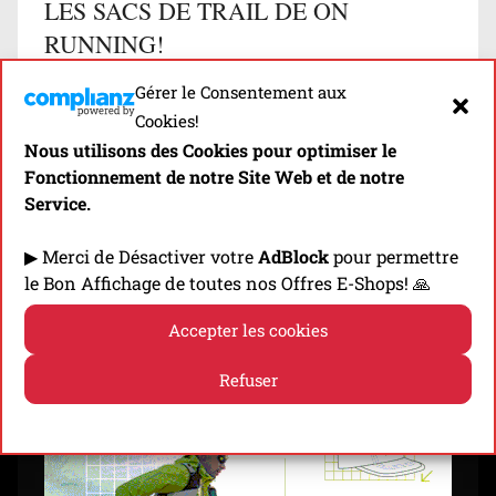
LES SACS DE TRAIL DE ON
RUNNING!
Gérer le Consentement aux
Comparatif des Sacs de Trail On Running
Cookies!
classés par Usages & Caractéristiques…
Nous utilisons des Cookies pour optimiser le
Fonctionnement de notre Site Web et de notre
Découvrir
Service.
▶ Merci de Désactiver votre
AdBlock
pour permettre
le Bon Affichage de toutes nos Offres E-Shops! 🙏
⬇️ -10% EN CLIQUANT SUR LA BANNIÈRE! ⬇️
Accepter les cookies
Refuser
Politique de cookies
Politique de confidentialité