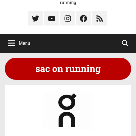
running
Élément
Élément
Élément
Élément
Élément
du
de
de
du
du
menu
menu
menu
menu
menu
Menu
sac on running