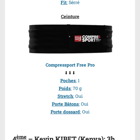
Fit
:
Sérré
Ceinture
Compressport Free Pro
⬇⬇⬇
Poches
:
1
Poids
:
70 g
Stretch
:
Oui
Porte Bâtons
:
Oui
Porte dossard
:
Oui
ème
4
– Kevin KIBET
(Kenya): 3h