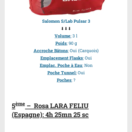
Salomon S/Lab Pulsar 3
⬇⬇⬇
Volume
:
3 l
Poids
:
90 g
Accroche Bâtons
:
Oui (Carquois)
Emplacement Flasks
:
Oui
Emplac. Poche à Eau
:
Non
Poche Tunnel:
Oui
Poches
:
?
ème
5
–
Rosa LARA FELIU
(Espagne): 4h 25mn 25 sc