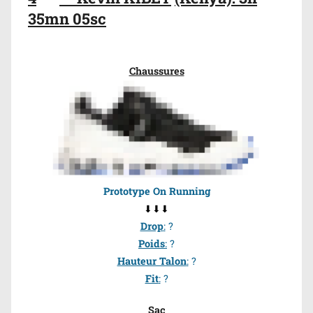
35mn 05sc
Chaussures
Prototype On Running
⬇⬇⬇
Drop
:
?
Poids
:
?
Hauteur Talon
:
?
Fit
:
?
Sac