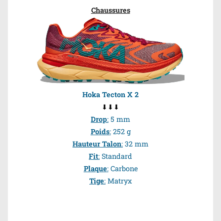
Chaussures
Hoka Tecton X 2
⬇⬇⬇
Drop
:
5 mm
Poids
:
252 g
Hauteur Talon
:
32 mm
Fit
:
Standard
Plaque
:
Carbone
Tige
:
Matryx