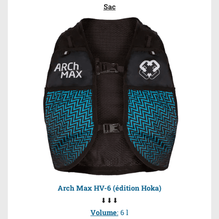
Sac
Arch Max HV-6 (édition Hoka
)
⬇⬇⬇
Volume
:
6 l