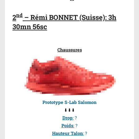
nd
2
– Rémi BONNET (Suisse): 3h
30mn 56sc
Chaussures
Prototype S-Lab Salomon
⬇⬇⬇
Drop
:
?
Poids
:
?
Hauteur Talon
:
?