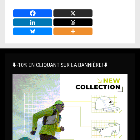
⬇️ -10% EN CLIQUANT SUR LA BANNIÈRE! ⬇️