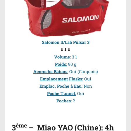
Salomon S/Lab Pulsar 3
⬇⬇⬇
Volume
:
3 l
Poids
:
90 g
Accroche Bâtons
:
Oui (Carquois)
Emplacement Flasks
:
Oui
Emplac. Poche à Eau
:
Non
Poche Tunnel:
Oui
Poches
:
?
ème
3
– Miao YAO (Chine): 4h