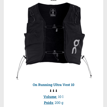
On Running Ultra Vest 10
⬇⬇⬇
Volume
:
10 l
Poids
:
200 g