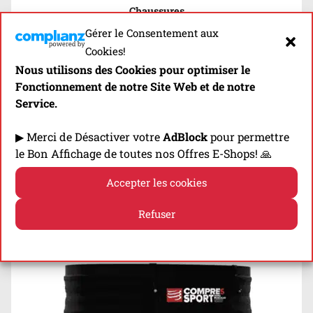
Chaussures
Gérer le Consentement aux
Cookies!
Nous utilisons des Cookies pour optimiser le
Fonctionnement de notre Site Web et de notre
Service.
Scarpa Spin 2.0
▶ Merci de Désactiver votre
AdBlock
pour permettre
⬇⬇⬇
le Bon Affichage de toutes nos Offres E-Shops! 🙏
Drop
:
4 mm
Poids
:
215 g
Accepter les cookies
Hauteur Talon
:
26 mm
Refuser
Fit
:
Sérré
Politique de cookies
Politique de confidentialité
Ceinture