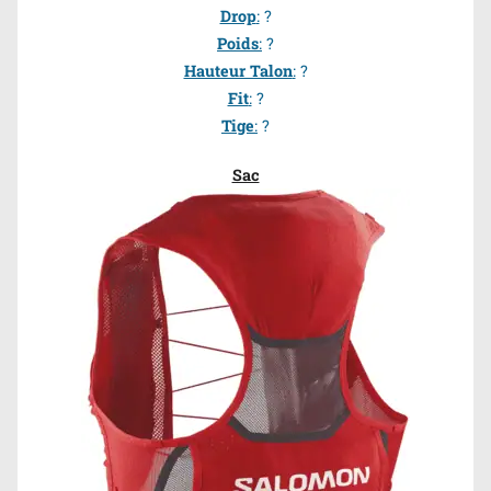
Drop
:
?
Poids
:
?
Hauteur Talon
:
?
Fit
:
?
Tige
:
?
Sac