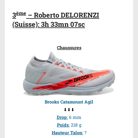
ème
3
– Roberto DELORENZI
(Suisse): 3h 33mn 07sc
Chaussures
Brooks Catamount Agil
⬇⬇⬇
Drop
:
6 mm
Poids
:
218 g
Hauteur Talon
:
?