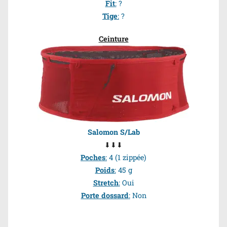
Fit
:
?
Tige
:
?
Ceinture
Salomon S/Lab
⬇⬇⬇
Poches
:
4 (1 zippée)
Poids
:
45 g
Stretch
:
Oui
Porte dossard
:
Non