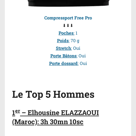
Compressport Free Pro
⬇⬇⬇
Poches
:
1
Poids
:
70 g
Stretch
:
Oui
Porte Bâtons
:
Oui
Porte dossard
:
Oui
Le Top 5 Hommes
er
1
– Elhousine ELAZZAOUI
(Maroc): 3h 30mn 10sc