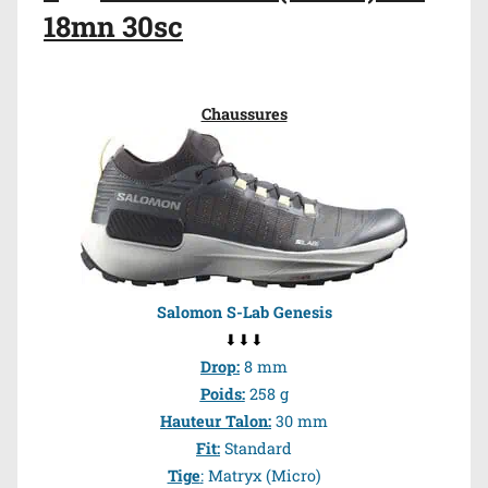
18mn 30sc
Chaussures
Salomon S-Lab Genesis
⬇⬇⬇
Drop
:
8 mm
Poids
:
258 g
Hauteur Talon
:
30 mm
Fit
:
Standard
Tige
:
Matryx (Micro)