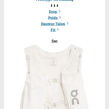
⬇⬇⬇
Drop
:
?
Poids
:
?
Hauteur Talon
:
?
Fit
:
?
Sac