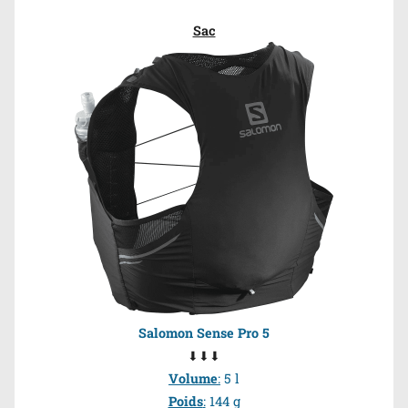
Sac
Salomon Sense Pro 5
⬇⬇⬇
Volume
:
5 l
Poids
:
144 g