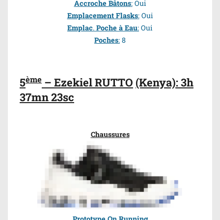
Accroche Bâtons
:
Oui
Emplacement Flasks
:
Oui
Emplac
.
Poche à Eau
:
Oui
Poches
:
8
ème
5
– Ezekiel RUTTO
(Kenya): 3h
37mn 23sc
Chaussures
Prototype On Running