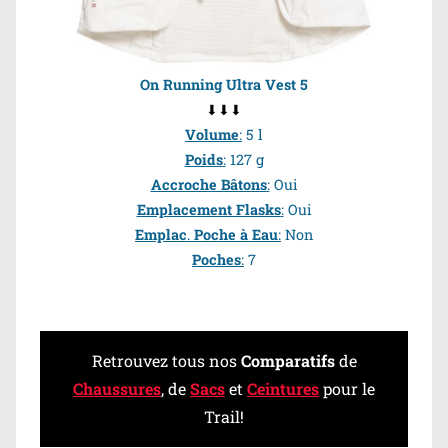
On Running Ultra Vest 5
⬇⬇⬇
Volume
:
5 l
Poids
:
127 g
Accroche Bâtons
:
Oui
Emplacement Flasks
:
Oui
Emplac
.
Poche à Eau
:
Non
Poches
:
7
Retrouvez tous nos
Comparatifs
de
Chaussures
, de
Sacs
et
Ceintures
pour le
Trail!