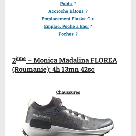
Poids
:
?
Accroche Bâtons
:
?
Emplacement Flasks
:
Oui
Emplac. Poche à Eau
:
?
Poches
:
?
ème
2
–
Monica Madalina FLOREA
(Roumanie): 4h 13mn 42sc
Chaussures