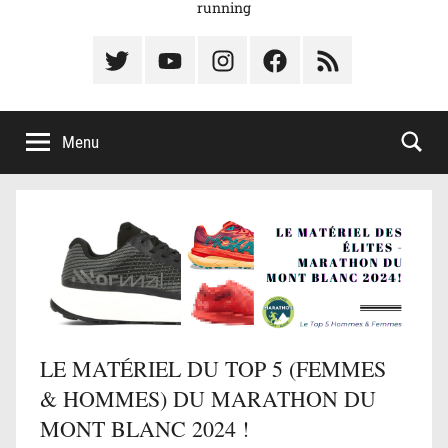
running
Élément
Élément
Élément
Élément
Élément
du
de
de
du
du
menu
menu
menu
menu
menu
Menu
LE MATÉRIEL DU TOP 5 (FEMMES
& HOMMES) DU MARATHON DU
MONT BLANC 2024 !