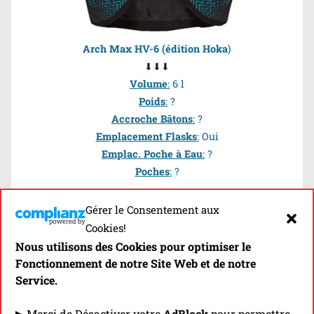
Arch Max HV-6 (édition Hoka
)
⬇⬇⬇
Volume
:
6 l
Poids
:
?
Accroche Bâtons
:
?
Emplacement Flasks
:
Oui
Emplac. Poche à Eau
:
?
Poches
:
?
Gérer le Consentement aux
Précisions:
C’est un modèle propre aux athlètes de
Hoka
et co-
Cookies!
développé avec la marque espagnole
Arch Max
.
Nous utilisons des Cookies pour optimiser le
Fonctionnement de notre Site Web et de notre
5
Service.
– Maite Maiora (Espagne)
eme
▶ Merci de Désactiver votre
AdBlock
pour permettre