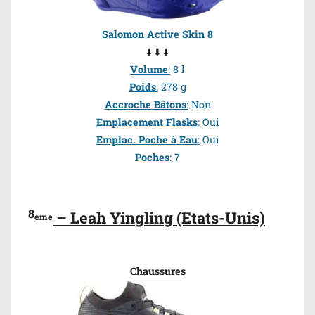
Salomon Active Skin 8
⬇⬇⬇
Volume
:
8 l
Poids
:
278 g
Accroche Bâtons
:
Non
Emplacement Flasks
:
Oui
Emplac. Poche à Eau
:
Oui
Poches
:
7
8
– Leah Yingling (Etats-Unis)
eme
Chaussures