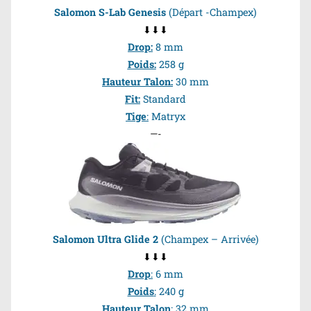
Salomon S-Lab Genesis
(Départ -Champex)
⬇⬇⬇
Drop
:
8 mm
Poids
:
258 g
Hauteur Talon
:
30 mm
Fit
:
Standard
Tige
:
Matryx
—-
Salomon Ultra Glide 2
(Champex – Arrivée)
⬇⬇⬇
Drop
:
6 mm
Poids
:
240 g
Hauteur Talon
:
32 mm