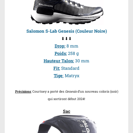
Salomon S-Lab Genesis (Couleur Noire)
⬇⬇⬇
Drop
:
8 mm
Poids
:
258 g
Hauteur Talon
:
30 mm
Fit
:
Standard
Tige
:
Matryx
Précisions
:
Courtney a porté des
Genesis
d’un nouveau coloris (noir)
qui sortiront début 2024!
Sac