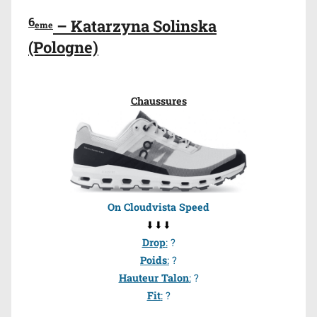
6
– Katarzyna Solinska
eme
(Pologne)
Chaussures
On Cloudvista Speed
⬇⬇⬇
Drop
:
?
Poids
:
?
Hauteur Talon
:
?
Fit
:
?