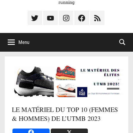
running
Élément
Élément
Élément
Élément
Élément
du
de
de
du
du
menu
menu
menu
menu
menu
Menu
LE MATÉRIEL DU TOP 10 (FEMMES
& HOMMES) DE L’UTMB 2023