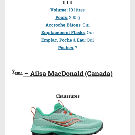
⬇⬇⬇
Volume
:
10 litres
Poids
:
200 g
Accroche Bâtons
:
Oui
Emplacement Flasks
:
Oui
Emplac. Poche à Eau
:
Oui
Poches
:
?
7
– Ailsa MacDonald (Canada)
eme
Chaussures