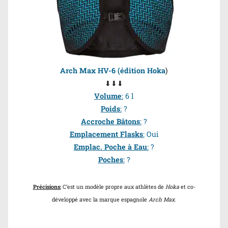
Arch Max HV-6 (édition Hoka
)
⬇⬇⬇
Volume
:
6 l
Poids
:
?
Accroche Bâtons
:
?
Emplacement Flasks
:
Oui
Emplac. Poche à Eau
:
?
Poches
:
?
Précisions:
C’est un modèle propre aux athlètes de
Hoka
et co-
développé avec la marque espagnole
Arch Max
.