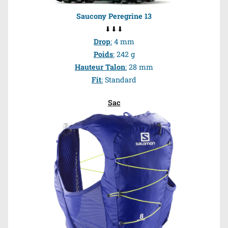
Saucony Peregrine 13
⬇⬇⬇
Drop
:
4 mm
Poids
:
2
42 g
Hauteur Talon
:
28 mm
Fit
:
Standard
Sac