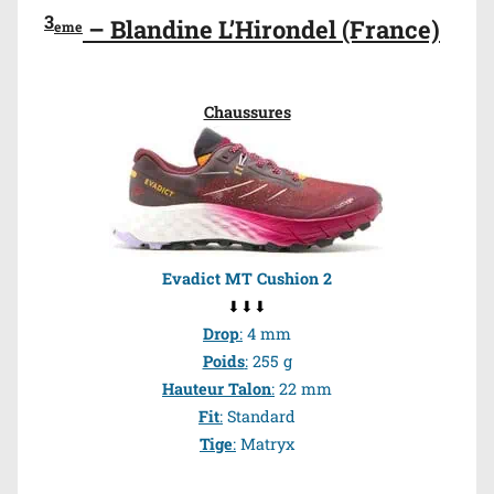
3
– Blandine L’Hirondel (France)
eme
Chaussures
Evadict MT Cushion 2
⬇⬇⬇
Drop
:
4 mm
Poids
:
255 g
Hauteur Talon
:
22 mm
Fit
:
Standard
Tige
:
Matryx