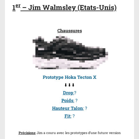
er
1
– Jim Walmsley (Etats-Unis)
Chaussures
Prototype Hoka Tecton X
⬇⬇⬇
Drop
:
?
Poids
:
?
Hauteur Talon
:
?
Fit
:
?
Précisions:
Jim a couru avec les prototypes d’une future version