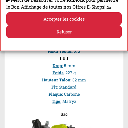
le Bon Affichage de toutes nos Offres E-Shops! 🙏
Chaussures
Accepter les cookies
Refuser
Politique de cookies
Politique de confidentialité
Hoka Tecton X
2
⬇⬇⬇
Drop
:
5 mm
Poids
:
227 g
Hauteur Talon
:
32 mm
Fit
:
Standard
Plaque
:
Carbone
Tige
:
Matryx
Sac