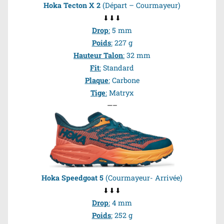
Hoka Tecton X
2
(Départ – Courmayeur)
⬇⬇⬇
Drop
:
5 mm
Poids
:
227 g
Hauteur Talon
:
32 mm
Fit
:
Standard
Plaque
:
Carbone
Tige
:
Matryx
—–
Hoka Speedgoat 5
(Courmayeur- Arrivée)
⬇⬇⬇
Drop
:
4 mm
Poids
:
252 g