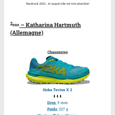
Hardrock 2023… et auquel elle est très attachée!
2
– Katharina Hartmuth
eme
(Allemagne)
Chaussures
Hoka Tecton X 2
⬇⬇⬇
Drop
:
5 mm
Poids
:
227 g