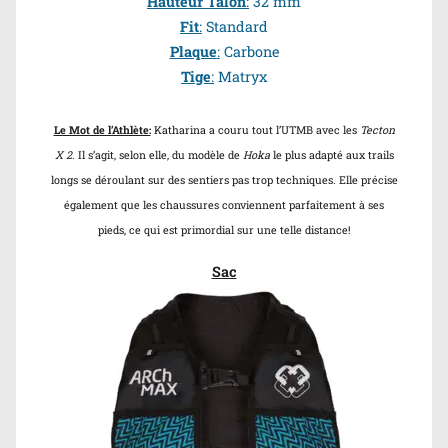
Hauteur Talon
:
32 mm
Fit
:
Standard
Plaque
:
Carbone
Tige
:
Matryx
Le Mot de l’Athlète:
Katharina a couru tout l’UTMB avec les
Tecton
X 2
. Il s’agit, selon elle, du modèle de
Hoka
le plus adapté aux trails
longs se déroulant sur des sentiers pas trop techniques. Elle précise
également que les chaussures conviennent parfaitement à ses
pieds, ce qui est primordial sur une telle distance!
Sac