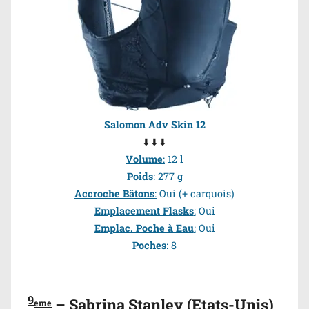
Salomon Adv Skin 12
⬇⬇⬇
Volume
:
12 l
Poids
:
277 g
Accroche Bâtons
:
Oui
(+ carquois)
Emplacement Flasks
:
Oui
Emplac. Poche à Eau
:
Oui
Poches
:
8
9
– Sabrina Stanley (Etats-Unis)
eme