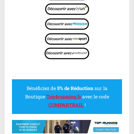
Bénéficiez de
5% de Réduction
sur la
Boutique
Top4running.fr
avec le code
COMPARTRAIL
!