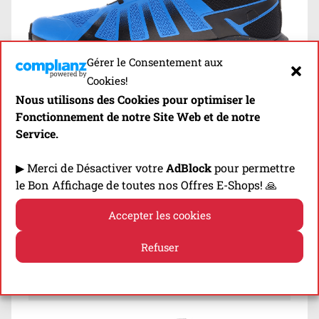
Gérer le Consentement aux
Cookies!
Nous utilisons des Cookies pour optimiser le
Fonctionnement de notre Site Web et de notre
➡
Quasi aucun changement
à signaler par
Service.
rapport à la
Terra Ultra G 270
, sinon au
niveau de la semelle intermédiaire: une
▶ Merci de Désactiver votre
AdBlock
pour permettre
nouvelle mousse
PowerFlow Max
,
le Bon Affichage de toutes nos Offres E-Shops! 🙏
procurant davantage de retour d’énergie, a
Accepter les cookies
été introduite. Pour le reste, la
TrailFly G
270
reprend stricto sensu les mêmes
Refuser
composants (tige, semelle extérieure…) que
Politique de cookies
Politique de confidentialité
la
Terra Ultra
.