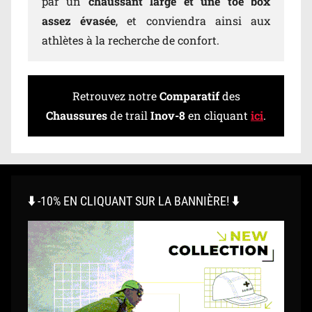
par un
chaussant large et une toe box
assez évasée
, et conviendra ainsi aux
athlètes à la recherche de confort.
Retrouvez notre
Comparatif
des
Chaussures
de trail
Inov-8
en cliquant
ici
.
⬇️ -10% EN CLIQUANT SUR LA BANNIÈRE! ⬇️