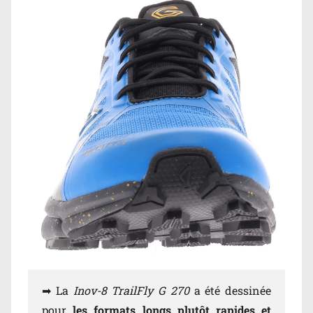
➡ La
Inov-8 TrailFly G 270
a été dessinée
pour
les formats longs plutôt rapides et