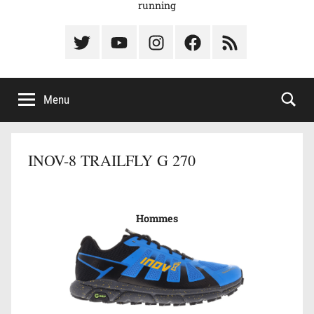
running
Élément
Élément
Élément
Élément
Élément
du
de
de
du
du
menu
menu
menu
menu
menu
Menu
INOV-8 TRAILFLY G 270
Hommes