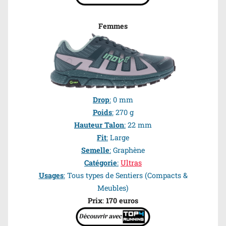
Femmes
Drop
:
0 mm
Poids
:
270 g
Hauteur Talon
:
22 mm
Fit
:
Large
Semelle
:
Graphène
Catégorie
:
Ultras
Usages
:
Tous types de Sentiers (Compacts &
Meubles)
Prix
:
170 euros