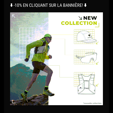
⬇️ -10% EN CLIQUANT SUR LA BANNIÈRE! ⬇️