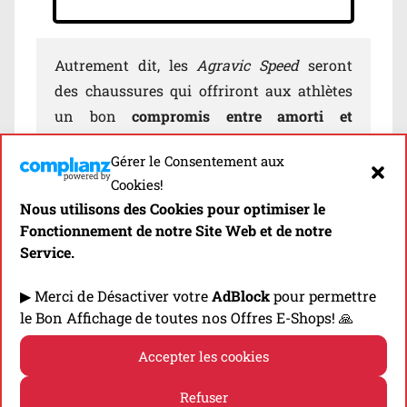
Autrement dit, les
Agravic Speed
seront
des chaussures qui offriront aux athlètes
un bon
compromis entre amorti et
dynamisme
. Compte tenu de leur profil de
Gérer le Consentement aux
semelle assez agressif, elles favoriseront
Cookies!
assurément
une attaque au niveau du
Nous utilisons des Cookies pour optimiser le
médio-pied
et donc une foulée portée vers
Fonctionnement de notre Site Web et de notre
l’avant. Néanmoins, le drop de 8 mm et
Service.
l’importante matière proposée sous le pied
rendront la chaussure également adaptée à
▶ Merci de Désactiver votre
AdBlock
pour permettre
le Bon Affichage de toutes nos Offres E-Shops! 🙏
des rythmes de courses modérés
, voir un
peu lents. Sur le plan des formats de
Accepter les cookies
course, la
Agravic Speed
sera
un des
modèles de la gamme trail d’
Adidas
les plus
Refuser