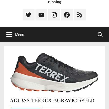
running
Élément
Élément
Élément
Élément
Élément
du
de
de
du
du
menu
menu
menu
menu
menu
Menu
ADIDAS TERREX AGRAVIC SPEED