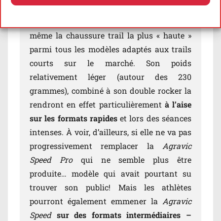
orientés formats courts
, et ce en dépit de
Politique de cookies
Politique de confidentialité
son stack assez imposant. Elle constituera
même la chaussure trail la plus « haute »
parmi tous les modèles adaptés aux trails
courts sur le marché. Son poids
relativement léger (autour des 230
grammes), combiné à son double rocker la
rendront en effet particulièrement
à l’aise
sur les formats rapides
et lors des séances
intenses. À voir, d’ailleurs, si elle ne va pas
progressivement remplacer la
Agravic
Speed Pro
qui ne semble plus être
produite… modèle qui avait pourtant su
trouver son public! Mais les athlètes
pourront également emmener la
Agravic
Speed
sur des formats intermédiaires –