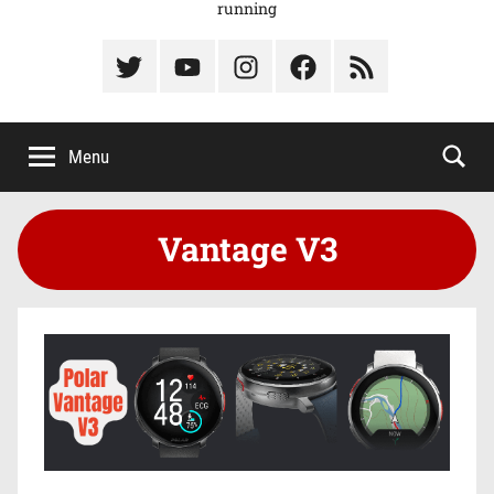
running
Élément
Élément
Élément
Élément
Élément
du
de
de
du
du
menu
menu
menu
menu
menu
Menu
Vantage V3