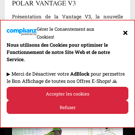
POLAR VANTAGE V3
Présentation de la Vantage V3, la nouvelle
montre GPS la plus performante (autonomie de
Gérer le Consentement aux
53 h, cartographie intégrée, GPS à double
Cookies!
fréquence…) de chez Polar!
Nous utilisons des Cookies pour optimiser le
Fonctionnement de notre Site Web et de notre
Découvrir
Service.
▶ Merci de Désactiver votre
AdBlock
pour permettre
le Bon Affichage de toutes nos Offres E-Shops! 🙏
⬇️ -10% EN CLIQUANT SUR LA BANNIÈRE! ⬇️
Accepter les cookies
Refuser
Politique de cookies
Politique de confidentialité