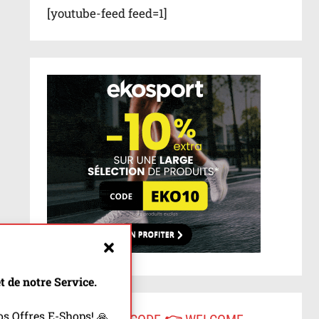
[youtube-feed feed=1]
 de notre Service.
s Offres E-Shops! 🙏