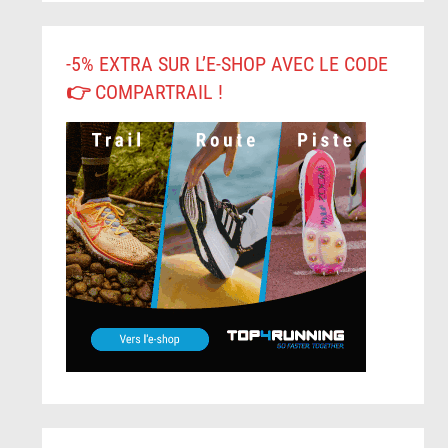
-5% EXTRA SUR L’E-SHOP AVEC LE CODE
👉 COMPARTRAIL !