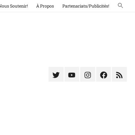
Nous Soutenir!
À Propos
Partenariats/Publicités!
Élément
Élément
Élément
Élément
Élémen
du
de
de
du
du
menu
menu
menu
menu
menu