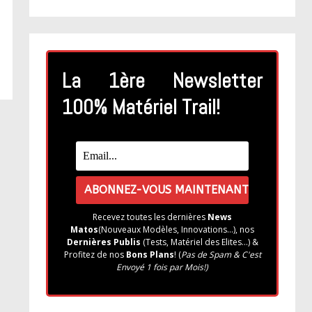
La 1ère Newsletter
100% Matériel Trail!
Recevez toutes les dernières
News
Matos
(Nouveaux Modèles, Innovations...), nos
Dernières Publis
(Tests, Matériel des Elites...) &
Profitez de nos
Bons Plans
! (
Pas de Spam & C'est
Envoyé 1 fois par Mois!)