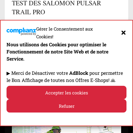
TEST DES SALOMON PULSAR
TRAIL PRO
Présentation et Test des Salomon Pulsar Trail
Gérer le Consentement aux
Pro, un Modèle Haut de Gamme & Polyvalent du
Cookies!
point de vue des Distances…
Nous utilisons des Cookies pour optimiser le
Fonctionnement de notre Site Web et de notre
Découvrir
Service.
▶ Merci de Désactiver votre
AdBlock
pour permettre
le Bon Affichage de toutes nos Offres E-Shops! 🙏
⬇️ -10% EN CLIQUANT SUR LA BANNIÈRE! ⬇️
Accepter les cookies
Refuser
Politique de cookies
Politique de confidentialité