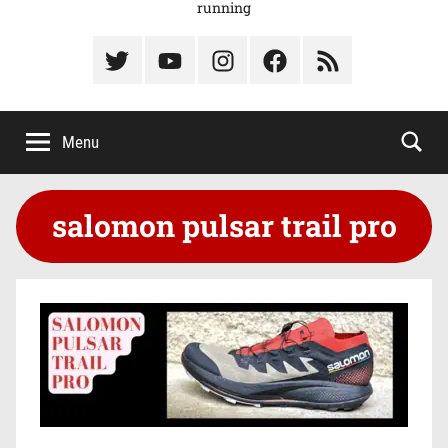
running
Élément
Élément
Élément
Élément
Élément
du
de
de
du
du
menu
menu
menu
menu
menu
Menu
salomon pulsar trail pro