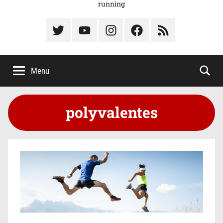
running
Élément
Élément
Élément
Élément
Élément
du
de
de
du
du
menu
menu
menu
menu
menu
Menu
polyvalentes