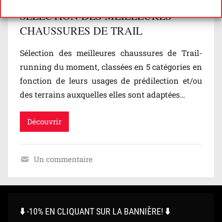
Politique de cookies
Politique de confidentialité
/
SÉLECTION DES MEILLEURES
U
CHAUSSURES DE TRAIL
s
a
Sélection des meilleures chaussures de Trail-
g
running du moment, classées en 5 catégories en
e
fonction de leurs usages de prédilection et/ou
s
des terrains auxquelles elles sont adaptées…
,
P
Découvrir
o
l
y
Un commentaire
v
N
a
o
l
n
e
c
⬇️ -10% EN CLIQUANT SUR LA BANNIÈRE! ⬇️
n