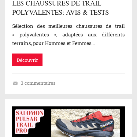
LES CHAUSSURES DE TRAIL
POLYVALENTES: AVIS & TESTS
Sélection des meilleures chaussures de trail
« polyvalentes », adaptées aux différents
terrains, pour Hommes et Femmes…
Découvrir
3 commentaires
C
h
a
u
s
s