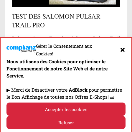
u
r
TEST DES SALOMON PULSAR
e
TRAIL PRO
s
,
Présentation et Test des Salomon Pulsar Trail
P
Gérer le Consentement aux
Pro, un Modèle Haut de Gamme & Polyvalent du
a
Cookies!
point de vue des Distances…
r
Nous utilisons des Cookies pour optimiser le
C
Fonctionnement de notre Site Web et de notre
a
Découvrir
Service.
t
é
▶ Merci de Désactiver votre
AdBlock
pour permettre
g
le Bon Affichage de toutes nos Offres E-Shops! 🙏
o
r
Accepter les cookies
i
Refuser
e
s