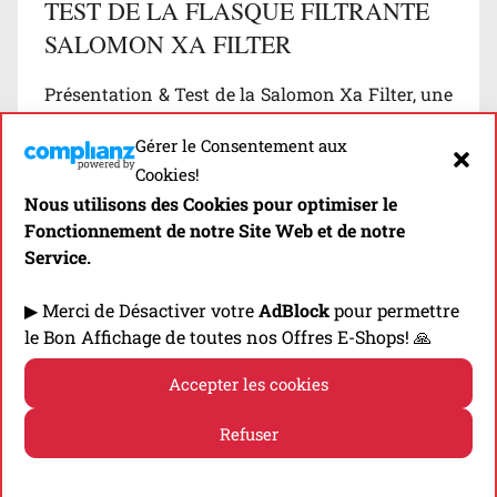
TEST DE LA FLASQUE FILTRANTE
SALOMON XA FILTER
Présentation & Test de la Salomon Xa Filter, une
flasque filtrante qui apporte sécurité et confort
Gérer le Consentement aux
aux athlètes en matière d’hydratation…
Cookies!
Nous utilisons des Cookies pour optimiser le
Découvrir
Fonctionnement de notre Site Web et de notre
Service.
2 commentaires
▶ Merci de Désactiver votre
AdBlock
pour permettre
B
le Bon Affichage de toutes nos Offres E-Shops! 🙏
l
Accepter les cookies
o
g
⬇️ -10% EN CLIQUANT SUR LA BANNIÈRE! ⬇️
Refuser
/
T
Politique de cookies
Politique de confidentialité