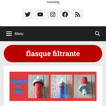
running
Élément
Élément
Élément
Élément
Élément
du
de
de
du
du
menu
menu
menu
menu
menu
Menu
flasque filtrante