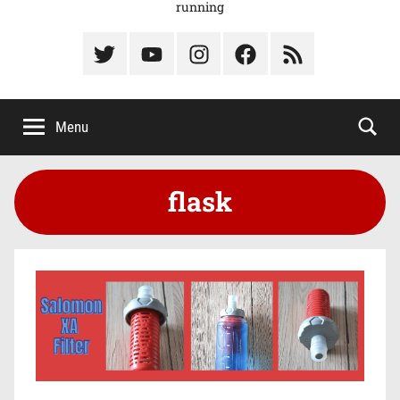
running
Élément
Élément
Élément
Élément
Élément
du
de
de
du
du
menu
menu
menu
menu
menu
Menu
flask