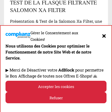
TEST DE LA FLASQUE FILTRANTE
SALOMON XA FILTER
Présentation & Test de la Salomon Xa Filter, une
flasque filtrante qui apporte sécurité et confort
Gérer le Consentement aux
aux athlètes en matière d’hydratation…
Cookies!
Nous utilisons des Cookies pour optimiser le
Découvrir
Fonctionnement de notre Site Web et de notre
Service.
2 commentaires
▶ Merci de Désactiver votre
AdBlock
pour permettre
B
le Bon Affichage de toutes nos Offres E-Shops! 🙏
l
Accepter les cookies
o
g
⬇️ -10% EN CLIQUANT SUR LA BANNIÈRE! ⬇️
Refuser
/
T
Politique de cookies
Politique de confidentialité