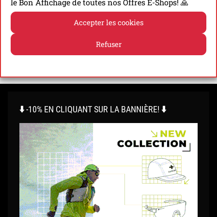
Présentation de la Garmin Enduro 3, la nouvelle
le Bon Affichage de toutes nos Offres E-Shops! 🙏
monde GPS de trail de référence sur le plan de
Accepter les cookies
l’autonomie (jusqu’à 320h)!
Refuser
Découvrir
Politique de cookies
Politique de confidentialité
⬇️ -10% EN CLIQUANT SUR LA BANNIÈRE! ⬇️