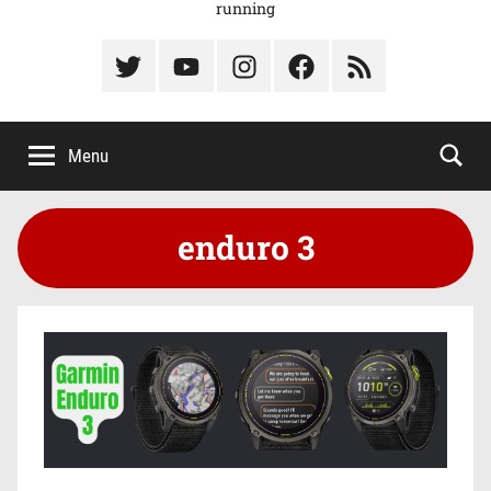
running
Élément
Élément
Élément
Élément
Élément
du
de
de
du
du
menu
menu
menu
menu
menu
Menu
enduro 3