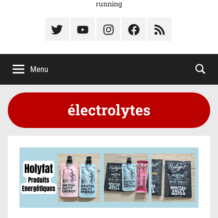
running
Élément
Élément
Élément
Élément
Élément
du
de
de
du
du
menu
menu
menu
menu
menu
Menu
électrolytes