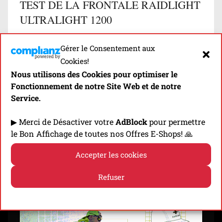
TEST DE LA FRONTALE RAIDLIGHT
ULTRALIGHT 1200
Présentation & Test de la Raidlight Ultralight
Gérer le Consentement aux
1200, la 1ere frontale de trail commercialisée par
Cookies!
Raidlight!
Nous utilisons des Cookies pour optimiser le
Fonctionnement de notre Site Web et de notre
Découvrir
Service.
▶ Merci de Désactiver votre
AdBlock
pour permettre
le Bon Affichage de toutes nos Offres E-Shops! 🙏
⬇️ -10% EN CLIQUANT SUR LA BANNIÈRE! ⬇️
Accepter les cookies
Refuser
Politique de cookies
Politique de confidentialité