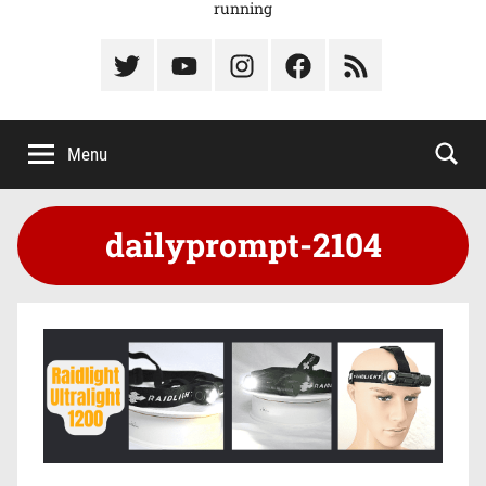
running
Élément
Élément
Élément
Élément
Élément
du
de
de
du
du
menu
menu
menu
menu
menu
Menu
dailyprompt-2104