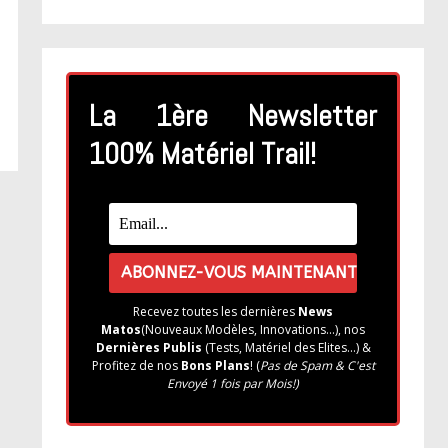
La 1ère Newsletter
100% Matériel Trail!
Recevez toutes les dernières
News
Matos
(Nouveaux Modèles, Innovations...), nos
Dernières Publis
(Tests, Matériel des Elites...) &
Profitez de nos
Bons Plans
! (
Pas de Spam & C'est
Envoyé 1 fois par Mois!)