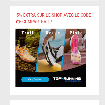
-5% EXTRA SUR L’E-SHOP AVEC LE CODE
👉 COMPARTRAIL !