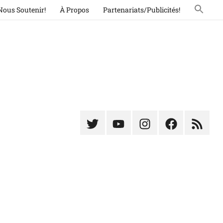
Nous Soutenir!
À Propos
Partenariats/Publicités!
Élément
Élément
Élément
Élément
Élémen
du
de
de
du
du
menu
menu
menu
menu
menu