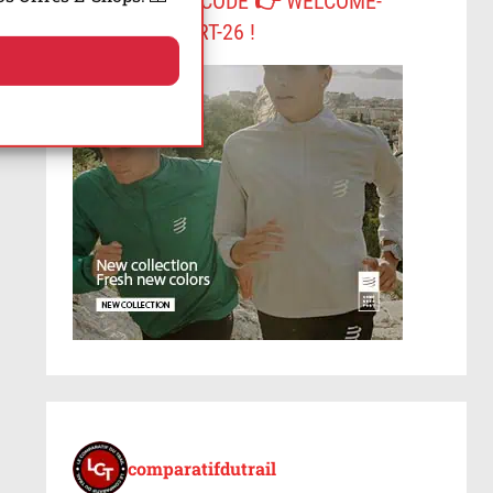
-10% AVEC LE CODE 👉 WELCOME-
COMPRESSPORT-26 !
comparatifdutrail