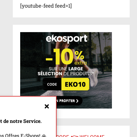
[youtube-feed feed=1]
 de notre Service.
s Offres E-Shops! 🙏