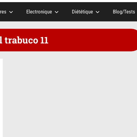
res
Electronique
Diététique
Blog/Tests
l trabuco 11