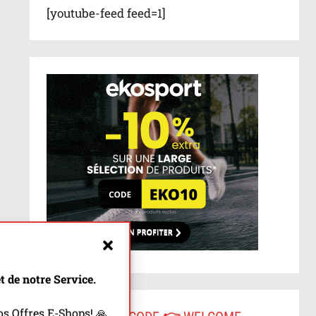
[youtube-feed feed=1]
 de notre Service.
s Offres E-Shops! 🙏