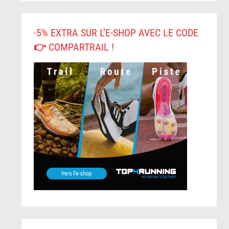
-5% EXTRA SUR L’E-SHOP AVEC LE CODE
👉 COMPARTRAIL !