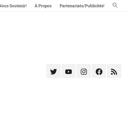
Nous Soutenir!
À Propos
Partenariats/Publicités!
Élément
Élément
Élément
Élément
Élémen
du
de
de
du
du
menu
menu
menu
menu
menu