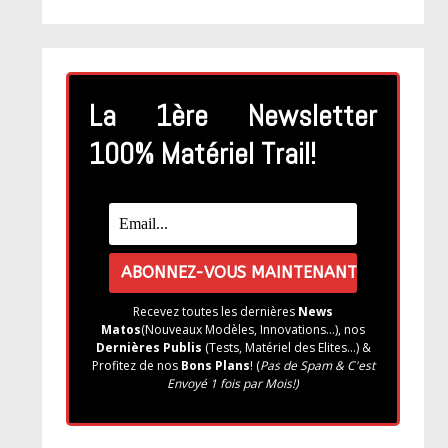
La 1ère Newsletter
100% Matériel Trail!
Recevez toutes les dernières
News
Matos
(Nouveaux Modèles, Innovations...), nos
Dernières Publis
(Tests, Matériel des Elites...) &
Profitez de nos
Bons Plans
! (
Pas de Spam & C'est
Envoyé 1 fois par Mois!)