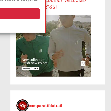
-10% AVEC LE CODE 👉 WELCOME-
COMPRESSPORT-26 !
comparatifdutrail