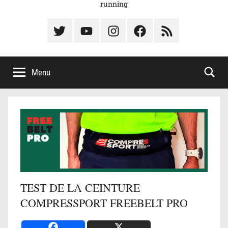
running
Élément
Élément
Élément
Élément
Élément
du
de
de
du
du
menu
menu
menu
menu
menu
Menu
TEST DE LA CEINTURE
COMPRESSPORT FREEBELT PRO