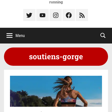
running
Élément
Élément
Élément
Élément
Élément
du
de
de
du
du
menu
menu
menu
menu
menu
Menu
soutiens-gorge