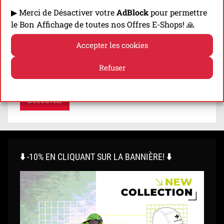
TRAIL ?
▶ Merci de Désactiver votre
AdBlock
pour permettre
le Bon Affichage de toutes nos Offres E-Shops! 🙏
S’équiper d’une bonne veste est primordial
lorsqu’on pratique le trail. Nous vous délivrons
Accepter les cookies
sept conseils afin de vous aider à trouver le
Refuser
modèle adéquat…
Politique de cookies
Politique de confidentialité
Découvrir
⬇️ -10% EN CLIQUANT SUR LA BANNIÈRE! ⬇️