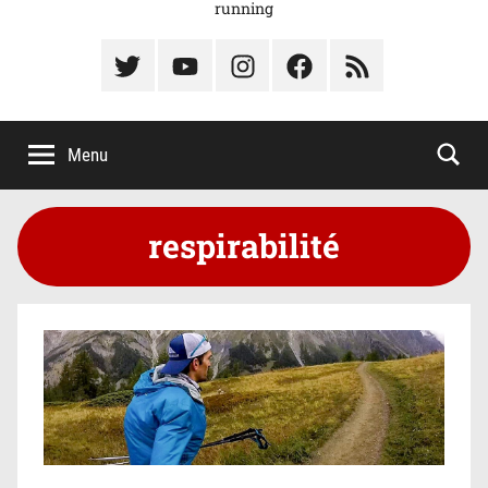
running
Élément
Élément
Élément
Élément
Élément
du
de
de
du
du
menu
menu
menu
menu
menu
Menu
respirabilité