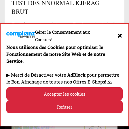
TEST DES NNORMAL KJERAG
BRUT
Test (en partenariat avec Top4running) de la
Gérer le Consentement aux
Nnormal Kjerag Brut, une déclinaison de la
Cookies!
première version dédiée aux terrains gras et
Nous utilisons des Cookies pour optimiser le
boueux!
Fonctionnement de notre Site Web et de notre
Service.
Découvrir
▶ Merci de Désactiver votre
AdBlock
pour permettre
le Bon Affichage de toutes nos Offres E-Shops! 🙏
Accepter les cookies
⬇️ -10% EN CLIQUANT SUR LA BANNIÈRE! ⬇️
Refuser
Politique de cookies
Politique de confidentialité