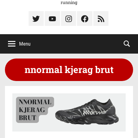
running
Élément
Élément
Élément
Élément
Élément
du
de
de
du
du
menu
menu
menu
menu
menu
Menu
nnormal kjerag brut