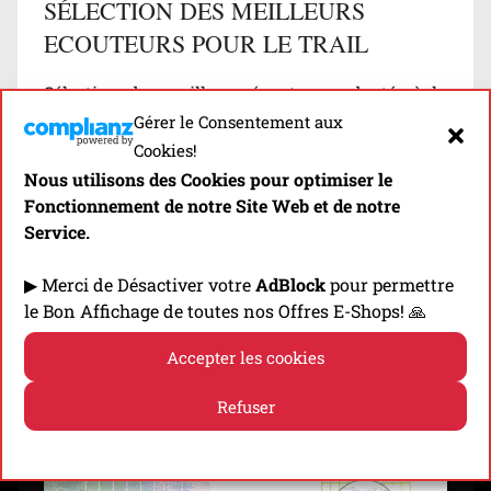
SÉLECTION DES MEILLEURS
ECOUTEURS POUR LE TRAIL
Sélection des meilleurs écouteurs adaptés à la
Gérer le Consentement aux
pratique du trail running et classés par
Cookies!
catégories (True Wireless, tour de cou, filaires…)
Nous utilisons des Cookies pour optimiser le
…
Fonctionnement de notre Site Web et de notre
Service.
Découvrir
▶ Merci de Désactiver votre
AdBlock
pour permettre
le Bon Affichage de toutes nos Offres E-Shops! 🙏
Accepter les cookies
⬇️ -10% EN CLIQUANT SUR LA BANNIÈRE! ⬇️
Refuser
Politique de cookies
Politique de confidentialité