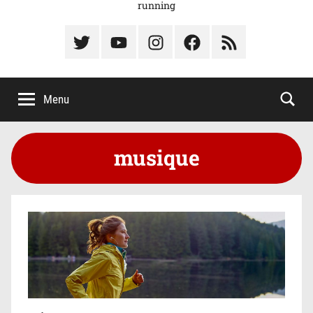
running
Élément
Élément
Élément
Élément
Élément
du
de
de
du
du
menu
menu
menu
menu
menu
Menu
musique