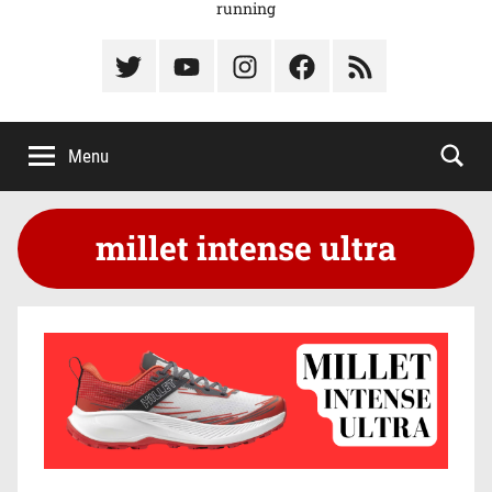
running
Élément
Élément
Élément
Élément
Élément
du
de
de
du
du
menu
menu
menu
menu
menu
Menu
millet intense ultra