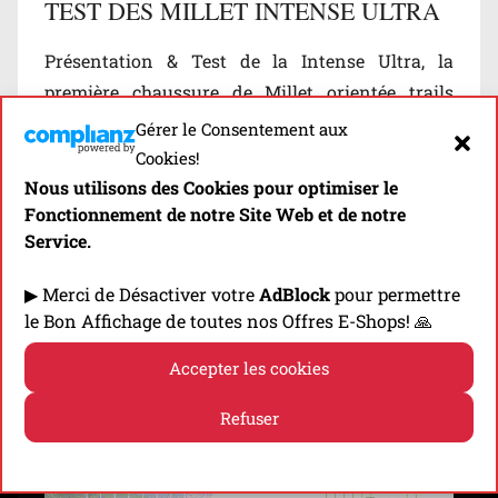
TEST DES MILLET INTENSE ULTRA
Présentation & Test de la Intense Ultra, la
première chaussure de Millet orientée trails
longs et ultras!
Gérer le Consentement aux
Cookies!
Découvrir
Nous utilisons des Cookies pour optimiser le
Fonctionnement de notre Site Web et de notre
Service.
Laisser un commentaire
▶ Merci de Désactiver votre
AdBlock
pour permettre
B
le Bon Affichage de toutes nos Offres E-Shops! 🙏
l
o
Accepter les cookies
g
⬇️ -10% EN CLIQUANT SUR LA BANNIÈRE! ⬇️
/
Refuser
T
Politique de cookies
Politique de confidentialité
e