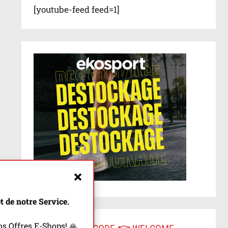
[youtube-feed feed=1]
 de notre Service.
s Offres E-Shops! 🙏