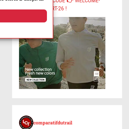
-10% AVEC LE CODE 👉 WELCOME-
COMPRESSPORT-26 !
comparatifdutrail