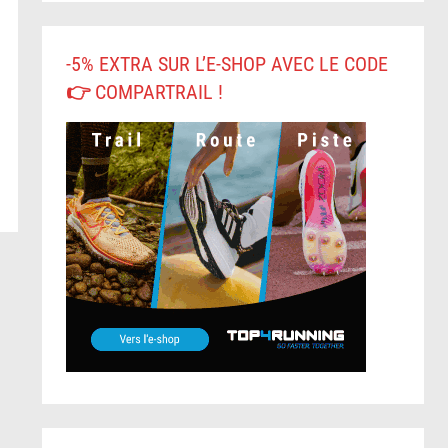
-5% EXTRA SUR L’E-SHOP AVEC LE CODE
👉 COMPARTRAIL !