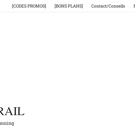
[CODES PROMOS]
[BONS PLANS]
Contact/Conseils
RAIL
running