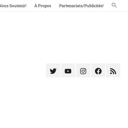
Nous Soutenir!
À Propos
Partenariats/Publicités!
Élément
Élément
Élément
Élément
Élémen
du
de
de
du
du
menu
menu
menu
menu
menu