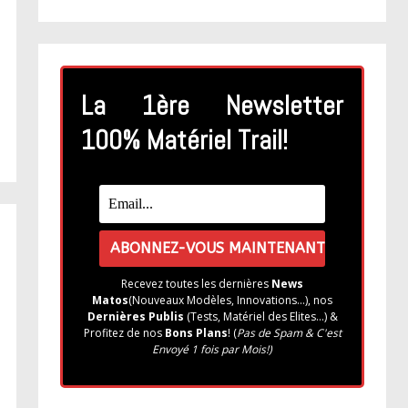
La 1ère Newsletter
100% Matériel Trail!
Recevez toutes les dernières
News
Matos
(Nouveaux Modèles, Innovations...), nos
Dernières Publis
(Tests, Matériel des Elites...) &
Profitez de nos
Bons Plans
! (
Pas de Spam & C'est
Envoyé 1 fois par Mois!)