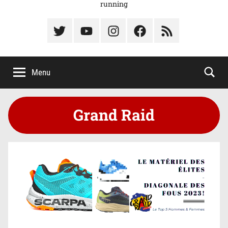
running
Élément
Élément
Élément
Élément
Élément
du
de
de
du
du
menu
menu
menu
menu
menu
Menu
Grand Raid