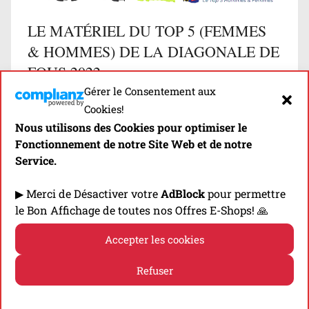
LE MATÉRIEL DU TOP 5 (FEMMES
& HOMMES) DE LA DIAGONALE DE
FOUS 2022
Gérer le Consentement aux
Présentation du Matériel (Chaussures,
Cookies!
Sacs/Ceintures) utilisé par le Top 5 (Hommes &
Nous utilisons des Cookies pour optimiser le
Femmes) lors de l’édition 2022 de la Diagonal
Fonctionnement de notre Site Web et de notre
Service.
des Fous…
▶ Merci de Désactiver votre
AdBlock
pour permettre
Découvrir
le Bon Affichage de toutes nos Offres E-Shops! 🙏
Accepter les cookies
Refuser
Politique de cookies
Politique de confidentialité