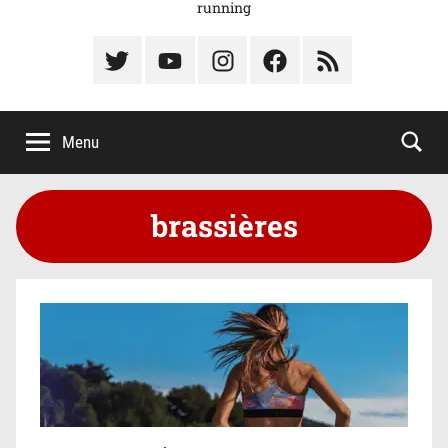
running
Élément
Élément
Élément
Élément
Élément
du
de
de
du
du
menu
menu
menu
menu
menu
Menu
brassières