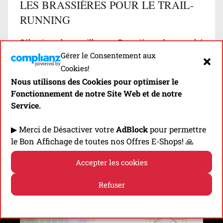
LES BRASSIÈRES POUR LE TRAIL-
RUNNING
Sélection des meilleures Brassières du marché
Gérer le Consentement aux
adaptées à la pratique du trail-running, classés
Cookies!
en fonction de leurs propriétés
Nous utilisons des Cookies pour optimiser le
(thermorégulation, anti-frottements…)
Fonctionnement de notre Site Web et de notre
Service.
Découvrir
▶ Merci de Désactiver votre
AdBlock
pour permettre
le Bon Affichage de toutes nos Offres E-Shops! 🙏
Accepter les cookies
⬇️ -10% EN CLIQUANT SUR LA BANNIÈRE! ⬇️
Refuser
Politique de cookies
Politique de confidentialité