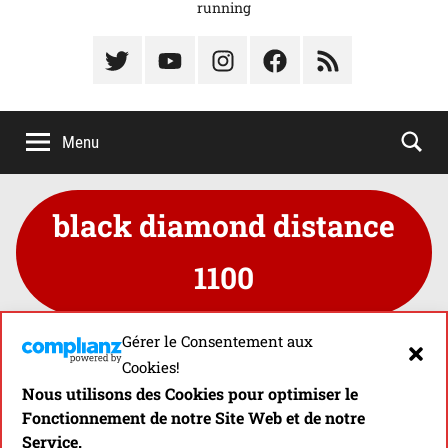
running
Élément
Élément
Élément
Élément
Élément
du
de
de
du
du
menu
menu
menu
menu
menu
Menu
black diamond distance
1100
Gérer le Consentement aux
Cookies!
Nous utilisons des Cookies pour optimiser le
TEST DE LA FRONTALE BLACK
Fonctionnement de notre Site Web et de notre
DIAMOND DISTANCE LT 1100
Service.