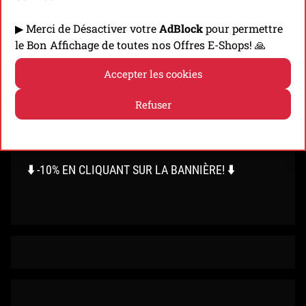
Présentation & Test de la Black Diamond
▶ Merci de Désactiver votre
AdBlock
pour permettre
Distance 1100 LT, la lampe de trail de milieu de
le Bon Affichage de toutes nos Offres E-Shops! 🙏
gamme de la marque américaine!
Accepter les cookies
Découvrir
Refuser
Politique de cookies
Politique de confidentialité
⬇️ -10% EN CLIQUANT SUR LA BANNIÈRE! ⬇️