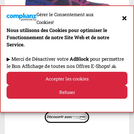
Gérer le Consentement aux
Cookies!
Nous utilisons des Cookies pour optimiser le
Drop
:
8 mm
Fonctionnement de notre Site Web et de notre
Poids
:
295 g
Service.
Hauteur Talon
:
29 mm
Crampons
:
6 mm
▶ Merci de Désactiver votre
AdBlock
pour permettre
Fit
:
Large
le Bon Affichage de toutes nos Offres E-Shops! 🙏
Catégorie
:
Terrains Accidentés
Usages
:
Tous les Terrains Techniques (Gras,
Accepter les cookies
Rocailleux…)
Refuser
Prix: 140 euros
Politique de cookies
Politique de confidentialité