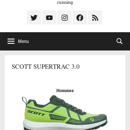
running
Élément
Élément
Élément
Élément
Élément
du
de
de
du
du
menu
menu
menu
menu
menu
Menu
SCOTT SUPERTRAC 3.0
Hommes