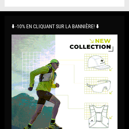
⬇️ -10% EN CLIQUANT SUR LA BANNIÈRE! ⬇️