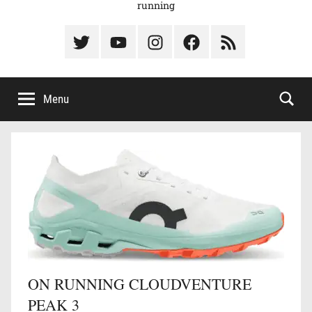
running
Élément
Élément
Élément
Élément
Élément
du
de
de
du
du
menu
menu
menu
menu
menu
Menu
ON RUNNING CLOUDVENTURE
PEAK 3