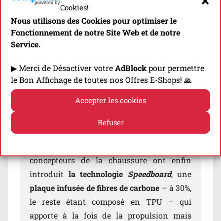
Cookies!
toute la longueur de la chaussure sur la
Nous utilisons des Cookies pour optimiser le
version 2, est désormais réduit à la partie
Fonctionnement de notre Site Web et de notre
arrière. Les fameux « clouds » (ou nuages),
Service.
propres à la marque suisse, apporteront
donc un tant soit peu d’amorti aux
▶ Merci de Désactiver votre
AdBlock
pour permettre
athlètes, mais uniquement sur la partie
le Bon Affichage de toutes nos Offres E-Shops! 🙏
talon. Le
Cloudtec
est complété par
le
Accepter les cookies
composé
Helion
, réparti sur toute la
surface de la chaussure: il s’agit d’une
Refuser
mousse assez dense
que la marque décrit
Politique de cookies
Politique de confidentialité
comme étant particulièrement réactive. Les
concepteurs de la chaussure ont enfin
introduit
la technologie
Speedboard
, une
plaque infusée de fibres de carbone
– à 30%,
le reste étant composé en TPU – qui
apporte à la fois de la propulsion mais